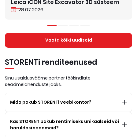
Leica iCON Site Excavator 3D süsteem
28.07.2026
Vaata kõiki uudiseid
STORENTi renditeenused
Sinu usaldusväärne partner töökindlate
seadmelahenduste jaoks.
Mida pakub STORENTi veebikontor?
Kas STORENT pakub rentimiseks unikaalseid või
haruldasi seadmeid?