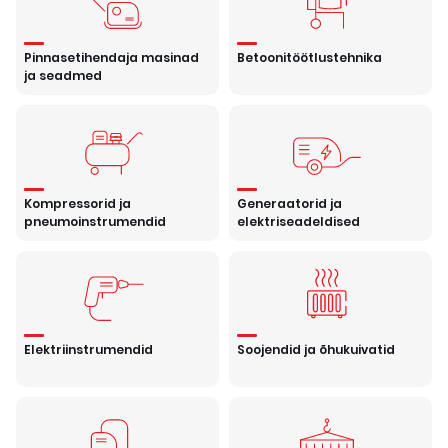
Pinnasetihendaja masinad
Betoonitöötlustehnika
ja seadmed
Kompressorid ja
Generaatorid ja
pneumoinstrumendid
elektriseadeldised
Elektriinstrumendid
Soojendid ja õhukuivatid