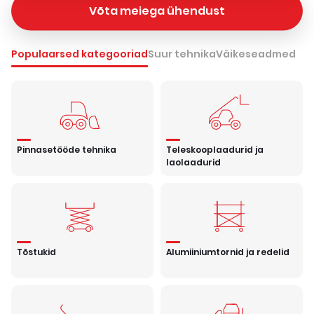
Võta meiega ühendust
Populaarsed kategooriad
Suur tehnika
Väikeseadmed
Pinnasetööde tehnika
Teleskooplaadurid ja
laolaadurid
Tõstukid
Alumiiniumtornid ja redelid