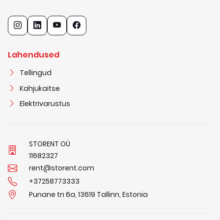
Lahendused
Tellingud
Kahjukaitse
Elektrivarustus
STORENT OÜ
1
1
6
8
2
3
2
7
rent@storent.com
+37258773333
Punane tn 6a, 13619 Tallinn, Estonia