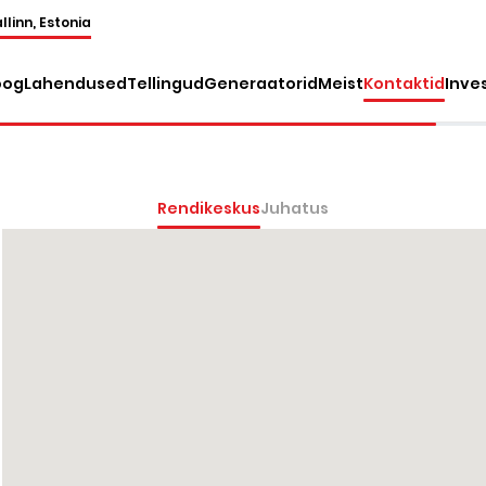
llinn, Estonia
oog
Lahendused
Tellingud
Generaatorid
Meist
Kontaktid
Inve
Rendikeskus
Juhatus