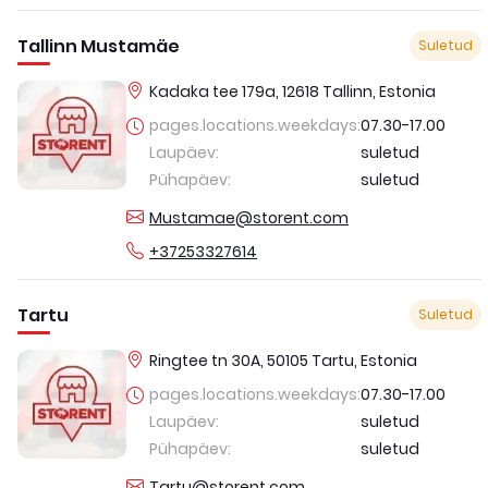
Tallinn Mustamäe
Suletud
Kadaka tee 179a, 12618 Tallinn, Estonia
pages.locations.weekdays
:
07.30
-
17.00
Laupäev
:
suletud
Pühapäev
:
suletud
Mustamae@storent.com
+37253327614
Tartu
Suletud
Ringtee tn 30A, 50105 Tartu, Estonia
pages.locations.weekdays
:
07.30
-
17.00
Laupäev
:
suletud
Pühapäev
:
suletud
Tartu@storent.com