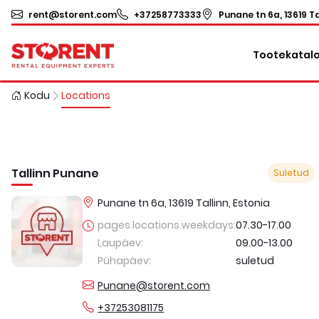
rent@storent.com
+37258773333
Punane tn 6a, 13619 Ta
Tootekatal
Kodu
Locations
Tallinn Punane
Suletud
Punane tn 6a, 13619 Tallinn, Estonia
pages.locations.weekdays
:
07.30
-
17.00
Laupäev
:
09.00
-
13.00
Pühapäev
:
suletud
Punane@storent.com
+37253081175