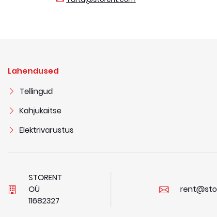
+37258558231
,
+37251992757
Narva
Suletud
Puuvilla tn 3, 20207 Narva, Estonia
Lahendused
pages.locations.weekdays
:
07.30
-
17.00
Laupäev
:
suletud
Tellingud
Pühapäev
:
suletud
Kahjukaitse
Narva@storent.com
Elektrivarustus
+37259181060
STORENT
OÜ
rent@sto
1
1
6
8
2
3
2
7