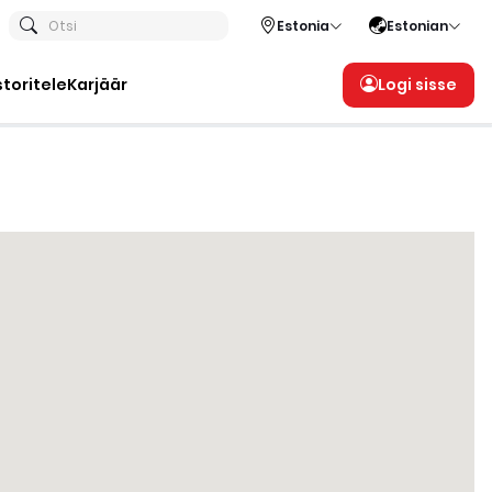
Otsi
Estonia
Estonian
storitele
Karjäär
Logi sisse