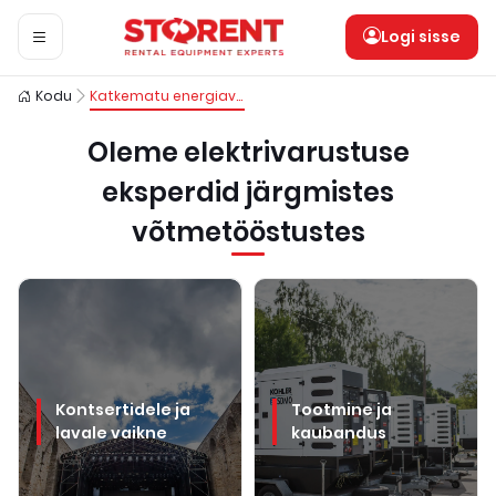
Logi sisse
Kodu
Katkematu energiavarustus iga projekti jaoks
Oleme elektrivarustuse
eksperdid järgmistes
võtmetööstustes
Kontsertidele ja
Tootmine ja
lavale vaikne
kaubandus