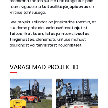
meeskond töötab suurte üritustega, kus pole
ruumi vigadele ja
toiteallika järjepidevus
on
kriitilise tähtsusega.
See projekt Tallinnas on järjekordne tõestus, et
suudame pakkuda usaldusväärset
ajutist
toiteallikat keerulistes ja intensiivsetes
tingimustes
, olenemata ürituse mahust,
asukohast või tehnilistest nõudmistest.
VARASEMAD PROJEKTID