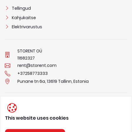
Tellingud
Kahjukaitse
Elektrivarustus
STORENT OÜ
1
1
6
8
2
3
2
7
rent@storent.com
+37258773333
Punane tn 6a, 13619 Tallinn, Estonia
Privaatsuspõhimõtted
Tingimused
This website uses cookies
Meist