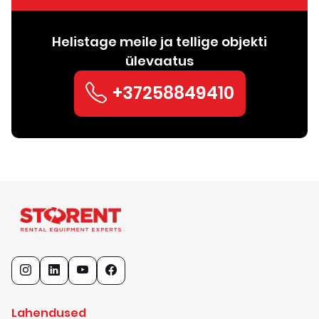
Helistage meile ja tellige objekti
ülevaatus
+37258849410
Lahendused