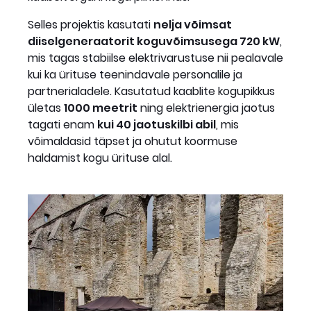
Selles projektis kasutati
nelja võimsat
diiselgeneraatorit koguvõimsusega 720 kW
,
mis tagas stabiilse elektrivarustuse nii pealavale
kui ka ürituse teenindavale personalile ja
partnerialadele. Kasutatud kaablite kogupikkus
ületas
1000 meetrit
ning elektrienergia jaotus
tagati enam
kui 40 jaotuskilbi abil
, mis
võimaldasid täpset ja ohutut koormuse
haldamist kogu ürituse alal.