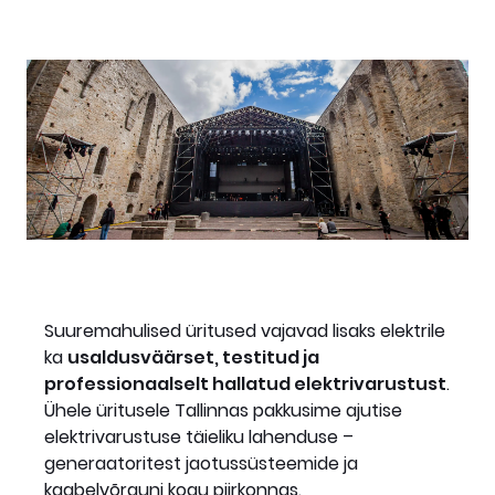
Suuremahulised üritused vajavad lisaks elektrile
ka
usaldusväärset, testitud ja
professionaalselt hallatud elektrivarustust
.
Ühele üritusele Tallinnas pakkusime ajutise
elektrivarustuse täieliku lahenduse –
generaatoritest jaotussüsteemide ja
kaabelvõrguni kogu piirkonnas.