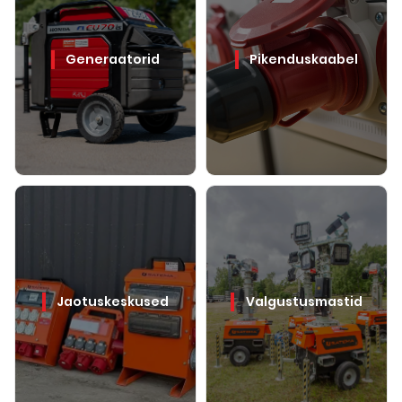
Generaatorid
Pikenduskaabel
Jaotuskeskused
Valgustusmastid