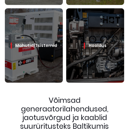
Mahutid/Tsisternid
Hooldus
Võimsad
generaatorilahendused,
jaotusvõrgud ja kaablid
suurüritusteks Baltikumis