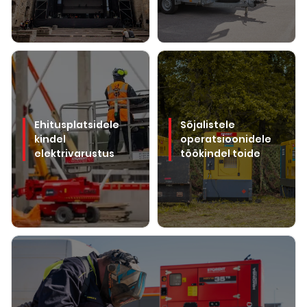
Ehitusplatsidele
Sõjalistele
kindel
operatsioonidele
elektrivarustus
töökindel toide