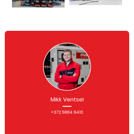
Mikk Ventsel
+372 5884 9410
Mikk.Ventsel@storent.com