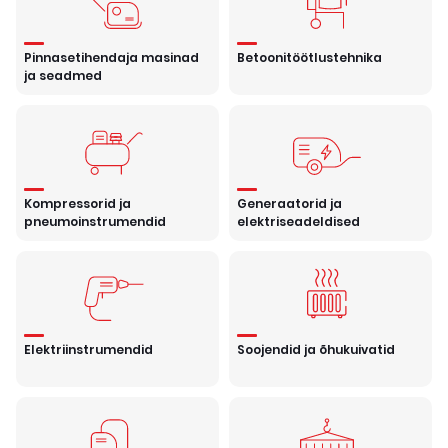
Pinnasetihendaja masinad
Betoonitöötlustehnika
ja seadmed
Kompressorid ja
Generaatorid ja
pneumoinstrumendid
elektriseadeldised
Elektriinstrumendid
Soojendid ja õhukuivatid