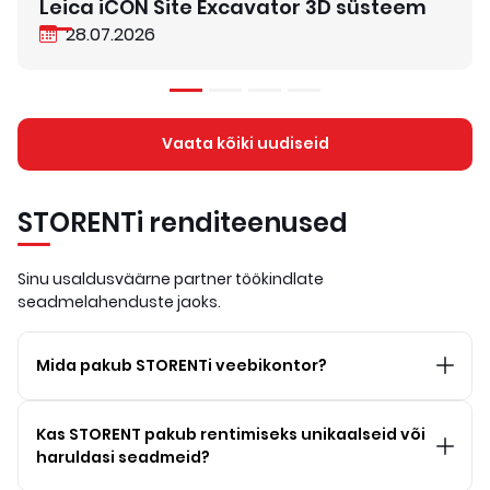
Leica iCON Site Excavator 3D süsteem
28.07.2026
Vaata kõiki uudiseid
STORENTi renditeenused
Sinu usaldusväärne partner töökindlate
seadmelahenduste jaoks.
Mida pakub STORENTi veebikontor?
Kas STORENT pakub rentimiseks unikaalseid või
haruldasi seadmeid?