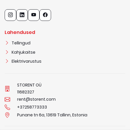
Lahendused
Tellingud
Kahjukaitse
Elektrivarustus
STORENT OÜ
1
1
6
8
2
3
2
7
rent@storent.com
+37258773333
Punane tn 6a, 13619 Tallinn, Estonia