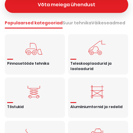
Võta meiega ühendust
Populaarsed kategooriad
Suur tehnika
Väikeseadmed
Pinnasetööde tehnika
Teleskooplaadurid ja
laolaadurid
Tõstukid
Alumiiniumtornid ja redelid