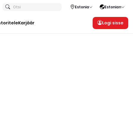
Otsi
Estonia
Estonian
storitele
Karjäär
Logi sisse