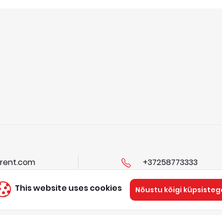
rent.com
+37258773333
This website uses cookies
Nõustu kõigi küpsisteg