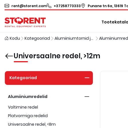
rent@storent.com
+37258773333
Punane tn 6a, 13619 Ta
Tootekatal
Kodu
Kategooriad
Alumiiniumtornid ja redelid
Alumiiniumred
Universaalne redel, >12m
Kategooriad
Alumiiniumredelid
Voltimine redel
Platvormiga redelid
Universaalne redel, <8m