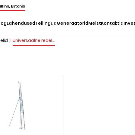
llinn, Estonia
oog
Lahendused
Tellingud
Generaatorid
Meist
Kontaktid
Inve
elid
Universaalne redel, >12m