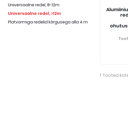
Universaalne redel, 8-12m
Alumiini
Universaalne redel, >12m
red
Platvormiga redelid kõrgusega alla 4 m
ohutus
Too
1
Tooted kat