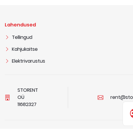
Lahendused
Tellingud
Kahjukaitse
Elektrivarustus
STORENT
OÜ
rent@sto
1
1
6
8
2
3
2
7