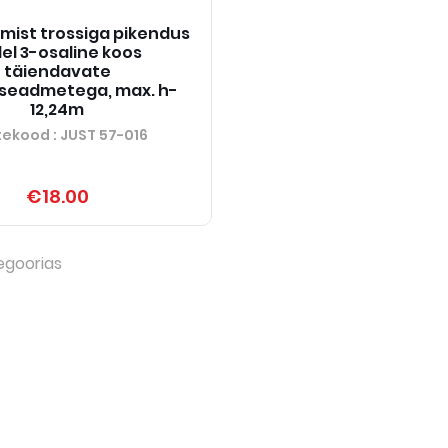
umist trossiga pikendus
el 3-osaline koos
täiendavate
seadmetega, max. h-
12,24m
tekood
: JUST 57-016
€18.00
egoorias