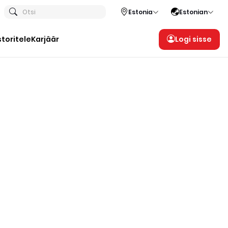
Otsi
Estonia
Estonian
storitele
Karjäär
Logi sisse