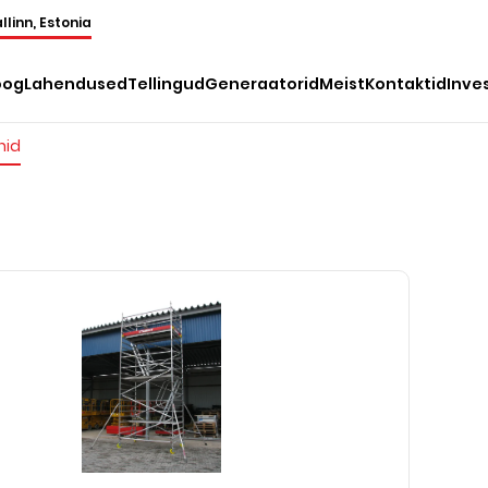
llinn, Estonia
oog
Lahendused
Tellingud
Generaatorid
Meist
Kontaktid
Inve
nid