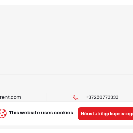
rent.com
+37258773333
This website uses cookies
Nõustu kõigi küpsisteg