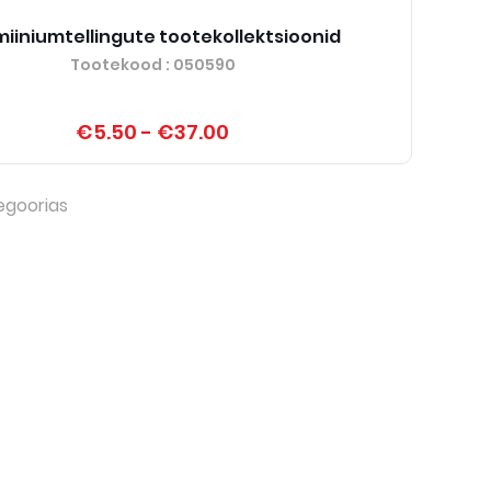
miiniumtellingute tootekollektsioonid
Tootekood
: 050590
€5.50
-
€37.00
egoorias