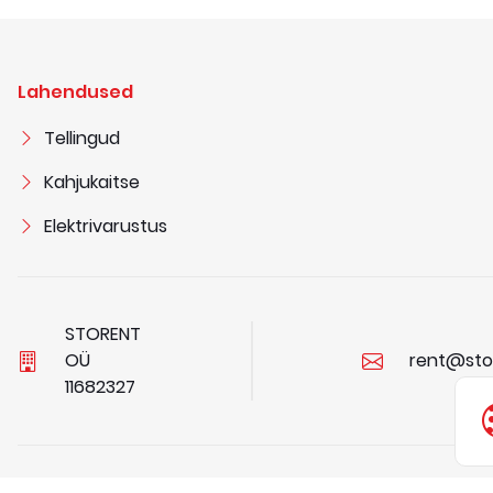
Lahendused
Tellingud
Kahjukaitse
Elektrivarustus
STORENT
OÜ
rent@sto
1
1
6
8
2
3
2
7