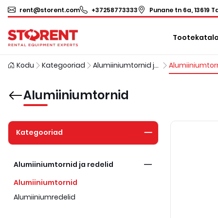
rent@storent.com
+37258773333
Punane tn 6a, 13619 Ta
Tootekatal
Kodu
Kategooriad
Alumiiniumtornid ja redelid
Alumiiniumtor
Alumiiniumtornid
Kategooriad
Alumiiniumtornid ja redelid
Alumiiniumtornid
Alumiiniumredelid