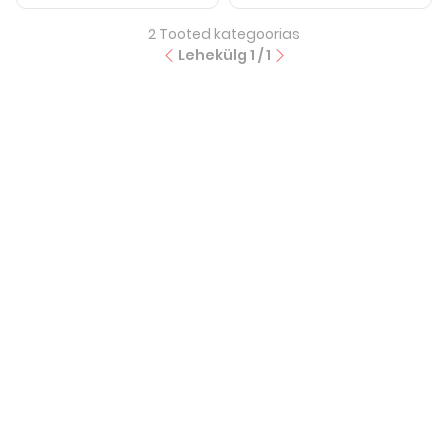
2
Tooted kategoorias
Lehekülg
1
/
1