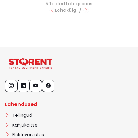
5
Tooted kategoorias
Lehekülg
1
/
1
Lahendused
Tellingud
Kahjukaitse
Elektrivarustus