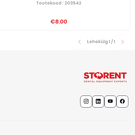
Tootekood
: 203542
€8.00
Lehekülg
1
/
1