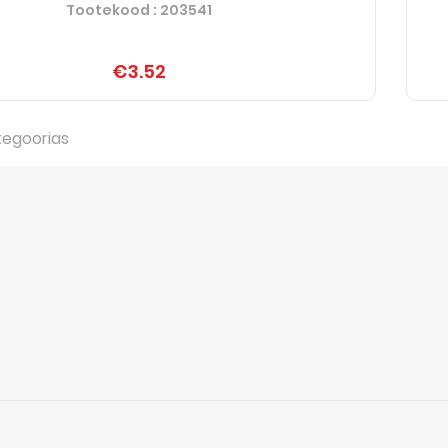
Tootekood
: 203541
€3.52
tegoorias