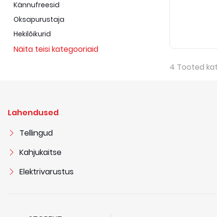
Kännufreesid
Oksapurustaja
Hekilõikurid
Näita teisi kategooriaid
4
Tooted ka
Lahendused
Tellingud
Kahjukaitse
Elektrivarustus