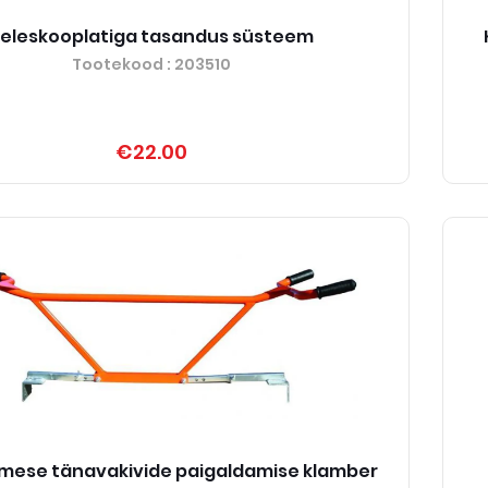
eleskooplatiga tasandus süsteem
Tootekood
: 203510
€22.00
imese tänavakivide paigaldamise klamber