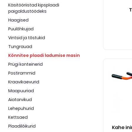
Käsitööriistad kipsplaadi
T
paigaldustöödeks
Haagised
Puulõhkujad
Vintsid ja tõstukid
Tungrauad
Kõnnitee plaadi ladumise masin
Prügi konteinerid
Postirammid
Kraavikaevurid
Maapuuriad
Aiatarvikud
Lehepuhurid
Kettsaed
Plaadilõikurid
Kahe in