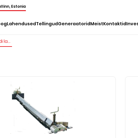
llinn, Estonia
oog
Lahendused
Tellingud
Generaatorid
Meist
Kontaktid
Inve
Kõnnitee plaadi ladumise masin