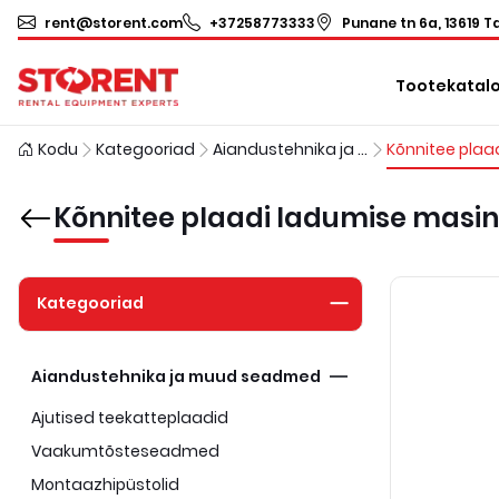
rent@storent.com
+37258773333
Punane tn 6a, 13619 Ta
Tootekatal
Kodu
Kategooriad
Aiandustehnika ja muud seadmed
Kõnnitee plaadi ladumise masin
Kategooriad
Aiandustehnika ja muud seadmed
Ajutised teekatteplaadid
Vaakumtõsteseadmed
Montaazhipüstolid