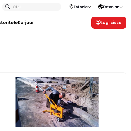
Otsi
Estonia
Estonian
storitele
Karjäär
Logi sisse