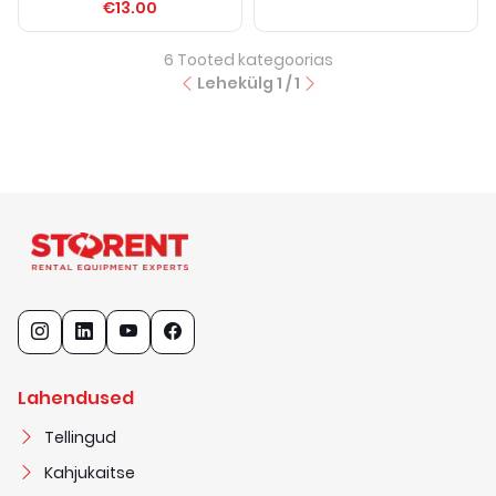
€13.00
6
Tooted kategoorias
Lehekülg
1
/
1
Lahendused
Tellingud
Kahjukaitse