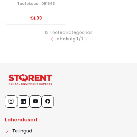
Tootekood
: 091643
€1.93
13
Tooted kategoorias
Lehekülg
1
/
1
Lahendused
Tellingud