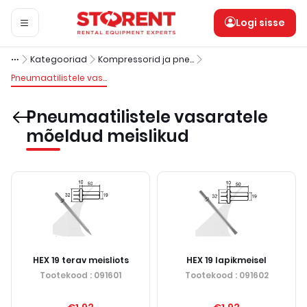
Logi sisse
Kategooriad
Kompressorid ja pneumoinstrumendid
Pneumaatilistele vasaratele mõeldud meislikud
Pneumaatilistele vasaratele
mõeldud meislikud
HEX 19 terav meisliots
HEX 19 lapikmeisel
Tootekood
: 091601
Tootekood
: 091602