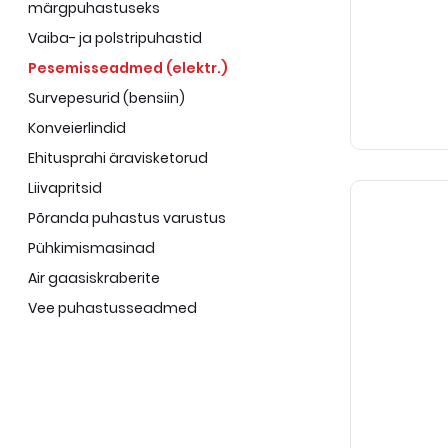
märgpuhastuseks
Vaiba- ja polstripuhastid
Pesemisseadmed (elektr.)
Survepesurid (bensiin)
Konveierlindid
Ehitusprahi äravisketorud
Liivapritsid
Põranda puhastus varustus
Pühkimismasinad
Air gaasiskraberite
Vee puhastusseadmed