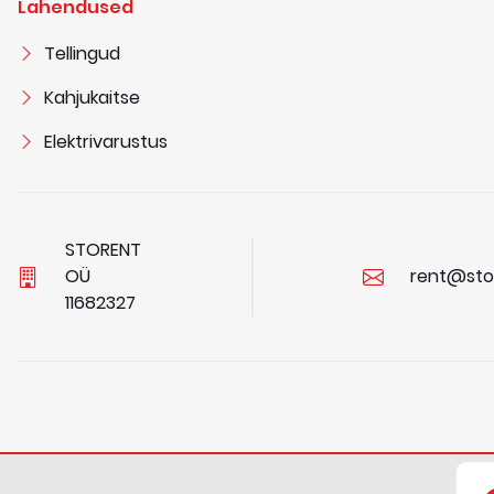
Lahendused
Tellingud
Kahjukaitse
Elektrivarustus
STORENT
OÜ
rent@sto
1
1
6
8
2
3
2
7