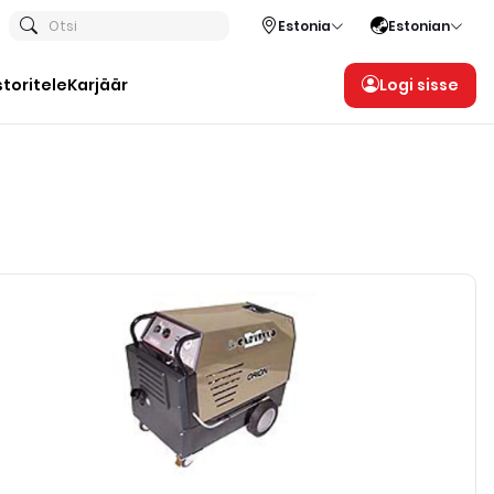
Otsi
Estonia
Estonian
storitele
Karjäär
Logi sisse