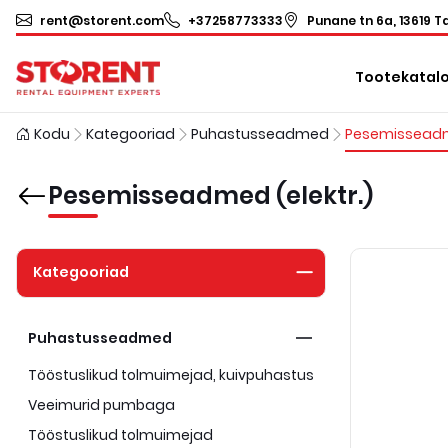
rent@storent.com
+37258773333
Punane tn 6a, 13619 Ta
Tootekatal
Kodu
Kategooriad
Puhastusseadmed
Pesemisseadmed (elektr.)
Kategooriad
Puhastusseadmed
Tööstuslikud tolmuimejad, kuivpuhastus
Veeimurid pumbaga
Tööstuslikud tolmuimejad