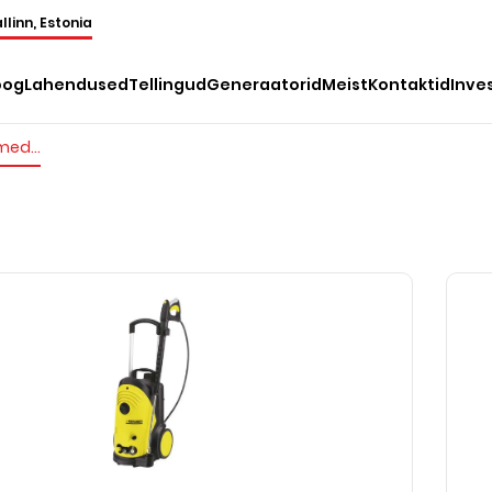
llinn, Estonia
oog
Lahendused
Tellingud
Generaatorid
Meist
Kontaktid
Inve
Pesemisseadmed (elektr.)