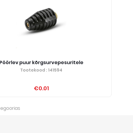
Pöörlev puur kõrgsurvepesuritele
Tootekood
: 141594
€0.01
tegoorias