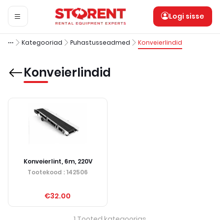
Logi sisse
Kategooriad
Puhastusseadmed
Konveierlindid
Konveierlindid
Konveierlint, 6m, 220V
Tootekood
: 142506
€32.00
1
Tooted kategoorias