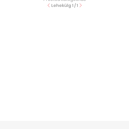
Lehekülg
1
/
1