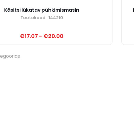
Käsitsi lükatav pühkimismasin
Tootekood
: 144210
€17.07
-
€20.00
egoorias