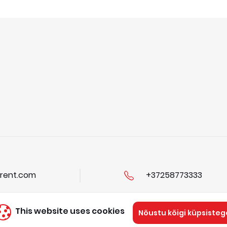
rent.com
+37258773333
This website uses cookies
Nõustu kõigi küpsisteg