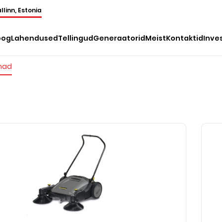
llinn, Estonia
oog
Lahendused
Tellingud
Generaatorid
Meist
Kontaktid
Inve
nad