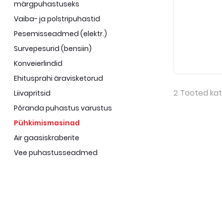
märgpuhastuseks
Vaiba- ja polstripuhastid
Pesemisseadmed (elektr.)
Survepesurid (bensiin)
Konveierlindid
Ehitusprahi äravisketorud
2
Tooted kat
Liivapritsid
Põranda puhastus varustus
Pühkimismasinad
Air gaasiskraberite
Vee puhastusseadmed