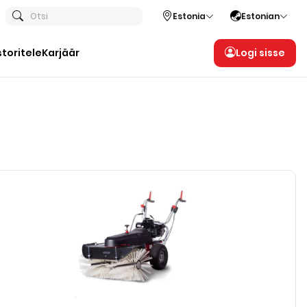
Otsi
Estonia
Estonian
storitele
Karjäär
Logi sisse