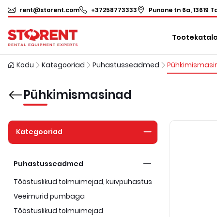
rent@storent.com
+37258773333
Punane tn 6a, 13619 Ta
Tootekatal
Kodu
Kategooriad
Puhastusseadmed
Pühkimismasi
Pühkimismasinad
Kategooriad
Puhastusseadmed
Tööstuslikud tolmuimejad, kuivpuhastus
Veeimurid pumbaga
Tööstuslikud tolmuimejad