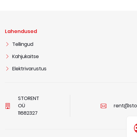
Lahendused
Tellingud
Kahjukaitse
Elektrivarustus
STORENT
OÜ
rent@sto
1
1
6
8
2
3
2
7