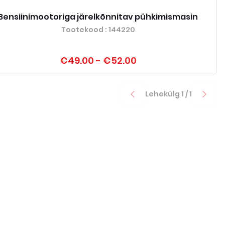
Bensiinimootoriga järelkõnnitav pühkimismasin
Tootekood
: 144220
€49.00
-
€52.00
Lehekülg
1
/
1