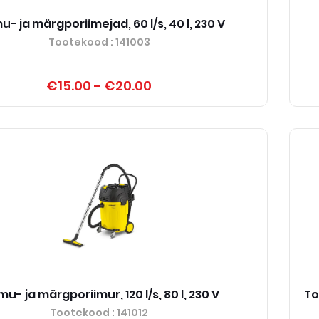
u- ja märgporiimejad, 60 l/s, 40 l, 230 V
Tootekood
: 141003
€15.00
-
€20.00
mu- ja märgporiimur, 120 l/s, 80 l, 230 V
To
Tootekood
: 141012