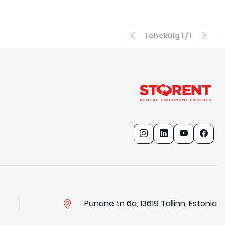
Lehekülg
1
/
1
Punane tn 6a, 13619 Tallinn, Estonia