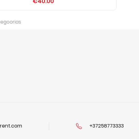
€40.00
tegoorias
rent.com
+37258773333