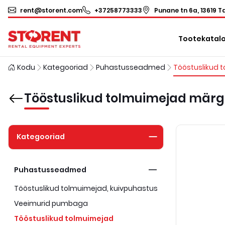
rent@storent.com
+37258773333
Punane tn 6a, 13619 Ta
Tootekatal
Kodu
Kategooriad
Puhastusseadmed
Tööstuslikud tolmuimejad mär
Kategooriad
Puhastusseadmed
Tööstuslikud tolmuimejad, kuivpuhastus
Veeimurid pumbaga
Tööstuslikud tolmuimejad