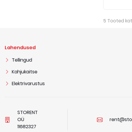
5
Tooted ka
Lahendused
Tellingud
Kahjukaitse
Elektrivarustus
STORENT
OÜ
rent@sto
1
1
6
8
2
3
2
7