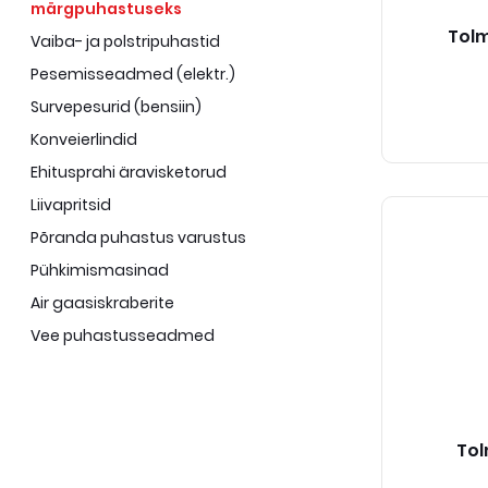
märgpuhastuseks
Tolm
Vaiba- ja polstripuhastid
Pesemisseadmed (elektr.)
Survepesurid (bensiin)
Konveierlindid
Ehitusprahi äravisketorud
Liivapritsid
Põranda puhastus varustus
Pühkimismasinad
Air gaasiskraberite
Vee puhastusseadmed
Tol