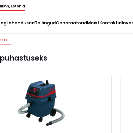
llinn, Estonia
oog
Lahendused
Tellingud
Generaatorid
Meist
Kontaktid
Inve
Tööstuslikud tolmuimejad märgpuhastuseks
gpuhastuseks