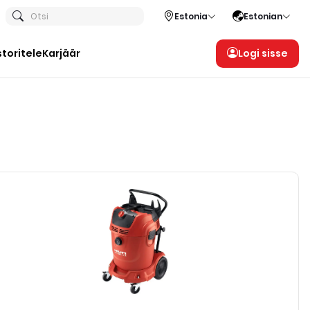
Otsi
Estonia
Estonian
storitele
Karjäär
Logi sisse