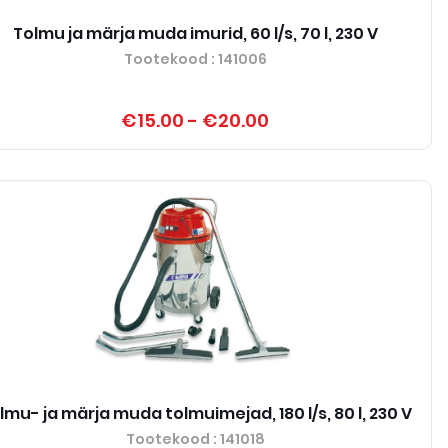
Tolmu ja märja muda imurid, 60 l/s, 70 l, 230 V
Tootekood
: 141006
€15.00
-
€20.00
lmu- ja märja muda tolmuimejad, 180 l/s, 80 l, 230 V
Tootekood
: 141018