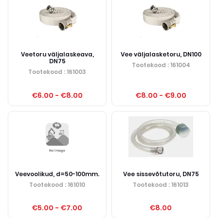
Veetoru väljalaskeava,
Vee väljalasketoru, DN100
DN75
Tootekood
: 161004
Tootekood
: 161003
€6.00
-
€8.00
€8.00
-
€9.00
Veevoolikud, d=50-100mm.
Vee sissevõtutoru, DN75
Tootekood
: 161010
Tootekood
: 161013
€5.00
-
€7.00
€8.00