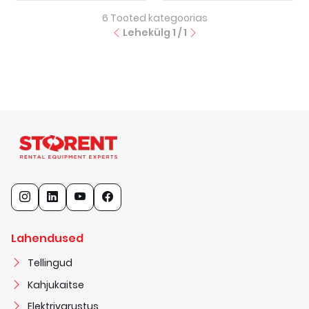
6
Tooted kategoorias
Lehekülg
1
/
1
Lahendused
Tellingud
Kahjukaitse
Elektrivarustus