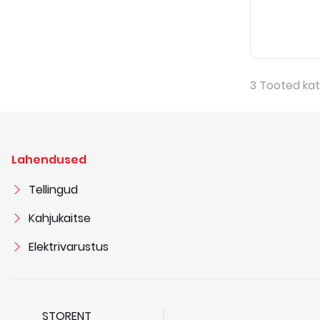
3
Tooted kat
Lahendused
Tellingud
Kahjukaitse
Elektrivarustus
STORENT