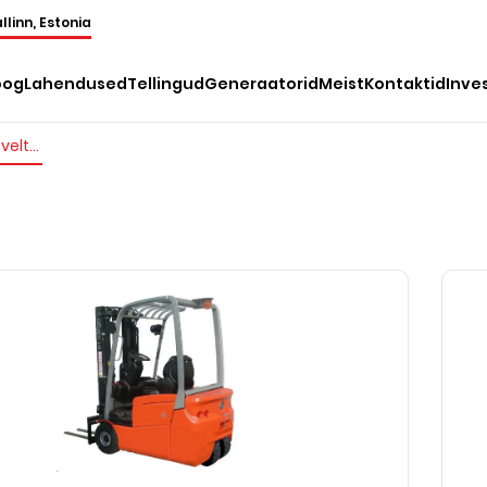
llinn, Estonia
oog
Lahendused
Tellingud
Generaatorid
Meist
Kontaktid
Inve
Elektrilised kahveltõstukid