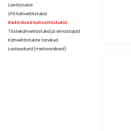
Laotõstukid
LPG kahveltõstukid
Elektrilised kahveltõstukid
Tõstekahveltõstukid ja virnastajad
Kahveltõstukite tarvikud
Laolaadurid (mehaanilised)