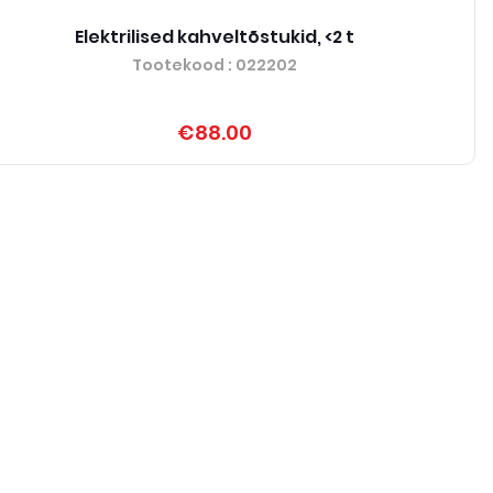
Elektrilised kahveltõstukid, <2 t
Tootekood
: 022202
€88.00