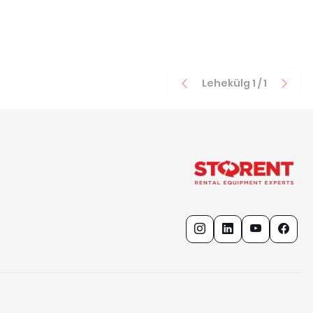
Lehekülg
1
/
1