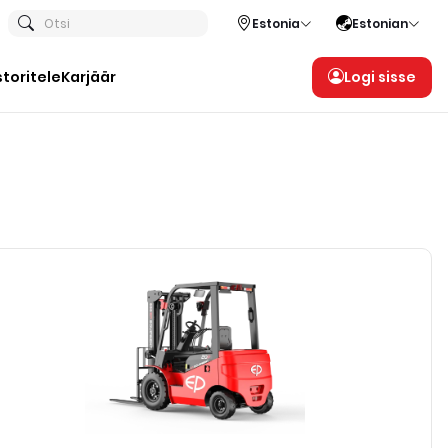
Otsi
Estonia
Estonian
storitele
Karjäär
Logi sisse