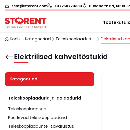
rent@storent.com
+37258773333
Punane tn 6a, 13619 Ta
Tootekatal
Kodu
Kategooriad
Teleskooplaadurid ja laolaadurid
Elektrilised kahveltõstukid
Kategooriad
Teleskooplaadurid ja laolaadurid
Teleskooplaadurid
Pöörlevad teleskooplaadurid
Teleskooplaadurite lisavarustus