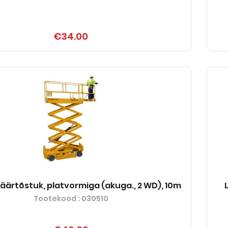
€34.00
 käärtõstuk, platvormiga (akuga., 2 WD), 10m
Tootekood
: 030510