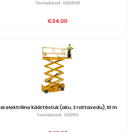
Tootekood
: 030509
€34.00
Lai elektriline käärtõstuk (aku, 2 rattavedu), 10 m
Tootekood
: 030511