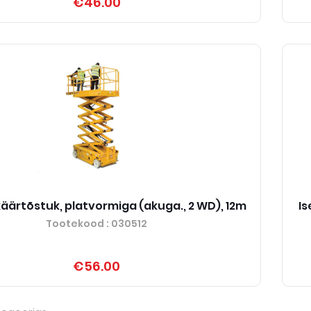
€46.00
 käärtõstuk, platvormiga (akuga., 2 WD), 12m
Is
Tootekood
: 030512
€56.00