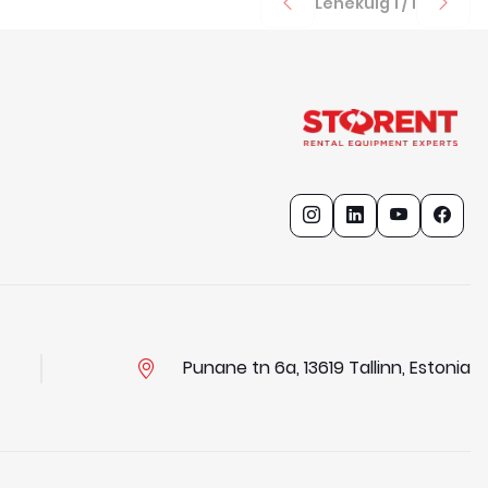
Lehekülg
1
/
1
Punane tn 6a, 13619 Tallinn, Estonia