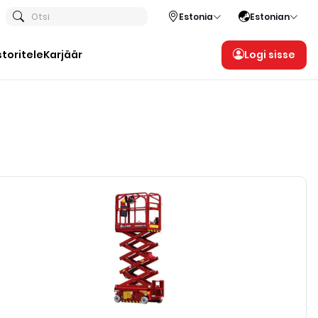
Otsi
Estonia
Estonian
storitele
Karjäär
Logi sisse