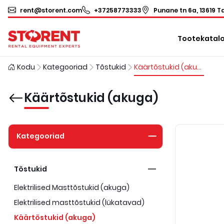
rent@storent.com
+37258773333
Punane tn 6a, 13619 Ta
Tootekatal
Kodu
Kategooriad
Tõstukid
Käärtõstukid (akuga)
Käärtõstukid (akuga)
Kategooriad
Tõstukid
Elektrilised Masttõstukid (akuga)
Elektrilised masttõstukid (lükatavad)
Käärtõstukid (akuga)