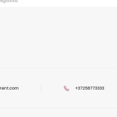
tegoorias
rent.com
+37258773333