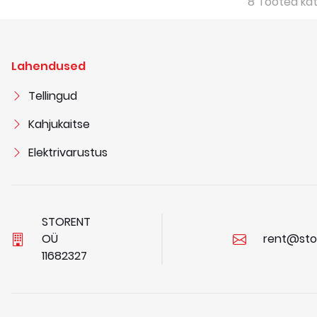
8
Tooted ka
Lahendused
Tellingud
Kahjukaitse
Elektrivarustus
STORENT
OÜ
rent@sto
1
1
6
8
2
3
2
7