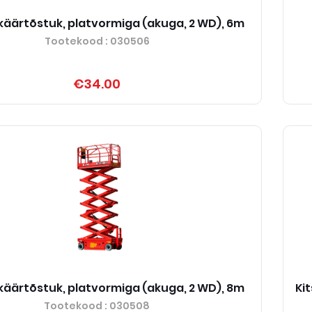
v käärtõstuk, platvormiga (akuga, 2 WD), 6m
Tootekood
: 030506
€34.00
v käärtõstuk, platvormiga (akuga, 2 WD), 8m
Ki
Tootekood
: 030508