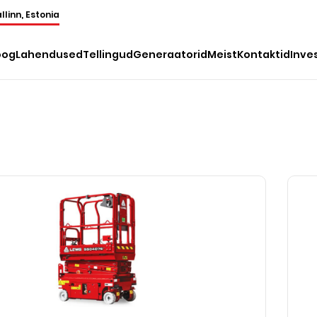
llinn, Estonia
oog
Lahendused
Tellingud
Generaatorid
Meist
Kontaktid
Inve