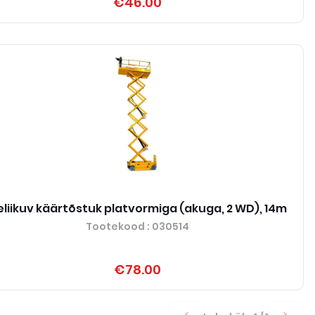
€46.00
eliikuv käärtõstuk platvormiga (akuga, 2 WD), 14m
Tootekood
: 030514
€78.00