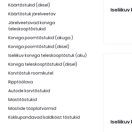
Käärtõstukid (diisel)
Iseliiku
Käärtõstuk järelveetav
Järelveetavad korviga
teleskooptõstukid
Korviga poomtõstukid (akuga.)
Korviga poomtõstukid (diisel)
Iseliikuv korviga teleskooptõstuk (aku)
Korviga teleskooptõstukid (diisel)
Korvtõstuk roomikutel
Ripptöölava
Autode korvtõstukid
Mastitõstukid
Mastide tööplatvormid
Kokkupandavad kaldköist tõstukid
Iseliiku