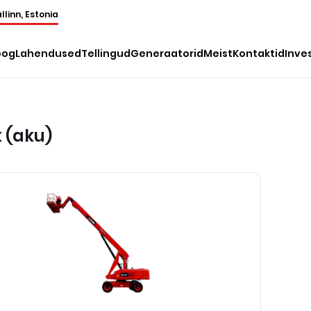
llinn, Estonia
oog
Lahendused
Tellingud
Generaatorid
Meist
Kontaktid
Inve
k (aku)