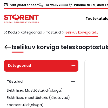
rent@storent.com
+37258773333
Punane tn 6a, 13619 Ta
Tootekatal
Kodu
Kategooriad
Tõstukid
Iseliikuv korviga teleskooptõstuk (aku)
Iseliikuv korviga teleskooptõstu
Kategooriad
Tõstukid
Elektrilised Masttõstukid (akuga)
Elektrilised masttõstukid (lükatavad)
Käärtõstukid (akuga)