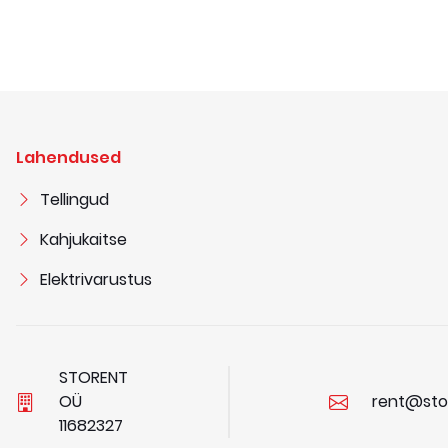
Lahendused
Tellingud
Kahjukaitse
Elektrivarustus
STORENT
OÜ
rent@sto
1
1
6
8
2
3
2
7