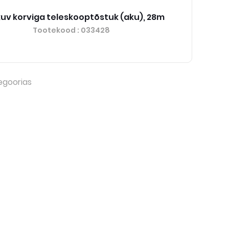
ikuv korviga teleskooptõstuk (aku), 28m
Tootekood
: 033428
egoorias