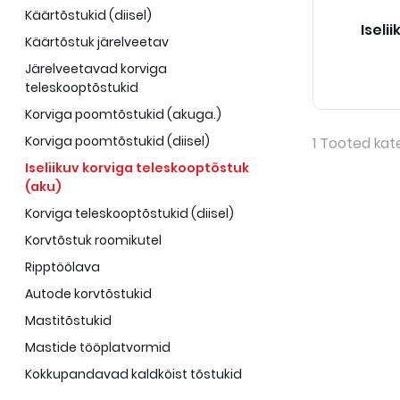
Käärtõstukid (diisel)
Iseli
Käärtõstuk järelveetav
Järelveetavad korviga
teleskooptõstukid
Korviga poomtõstukid (akuga.)
Korviga poomtõstukid (diisel)
1
Tooted kat
Iseliikuv korviga teleskooptõstuk
(aku)
Korviga teleskooptõstukid (diisel)
Korvtõstuk roomikutel
Ripptöölava
Autode korvtõstukid
Mastitõstukid
Mastide tööplatvormid
Kokkupandavad kaldköist tõstukid