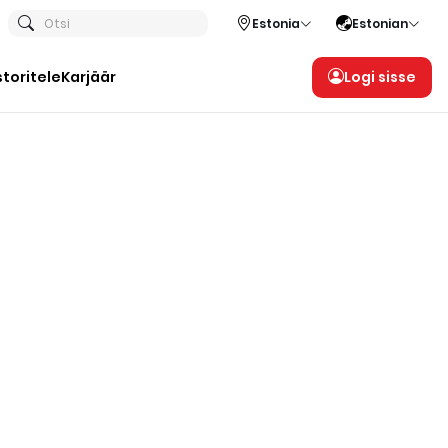
Otsi
Estonia
Estonian
storitele
Karjäär
Logi sisse