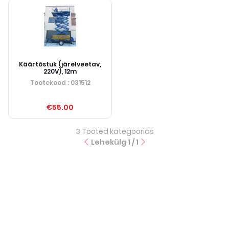
Käärtõstuk (järelveetav,
220V), 12m
Tootekood
: 031512
€55.00
3
Tooted kategoorias
Lehekülg
1
/
1