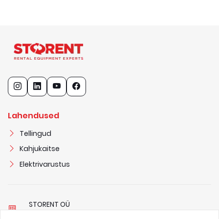
Lahendused
Tellingud
Kahjukaitse
Elektrivarustus
STORENT OÜ
1
1
6
8
2
3
2
7