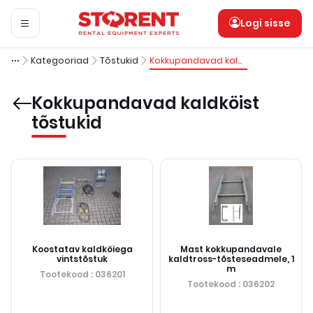
Logi sisse
Kategooriad
Tõstukid
Kokkupandavad kaldköist tõstukid
Kokkupandavad kaldköist
tõstukid
Koostatav kaldköiega
Mast kokkupandavale
vintstõstuk
kaldtross-tõsteseadmele, 1
m
Tootekood
: 036201
Tootekood
: 036202