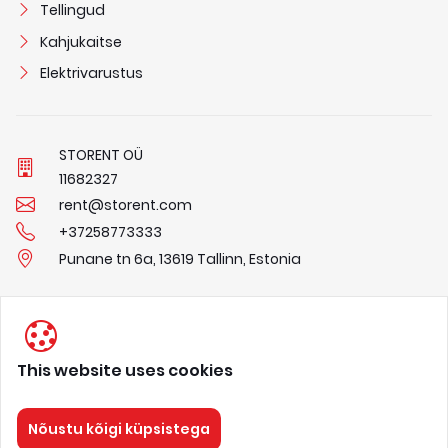
Tellingud
Kahjukaitse
Elektrivarustus
STORENT OÜ
1
1
6
8
2
3
2
7
rent@storent.com
+37258773333
Punane tn 6a, 13619 Tallinn, Estonia
Privaatsuspõhimõtted
Tingimused
This website uses cookies
Meist
Nõustu kõigi küpsistega