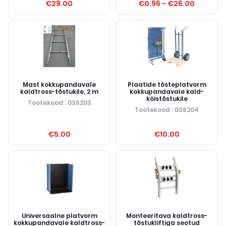
€29.00
€0.96
-
€26.00
Mast kokkupandavale
Plaatide tõsteplatvorm
kaldtross-tõstukile, 2 m
kokkupandavale kald-
köistõstukile
Tootekood
: 036203
Tootekood
: 036204
€5.00
€10.00
Universaalne platvorm
Monteeritava kaldtross-
kokkupandavale kaldtross-
tõstukliftiga seotud