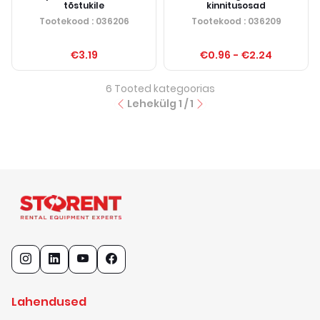
tõstukile
kinnitusosad
Tootekood
: 036206
Tootekood
: 036209
€3.19
€0.96
-
€2.24
6
Tooted kategoorias
Lehekülg
1
/
1
Lahendused