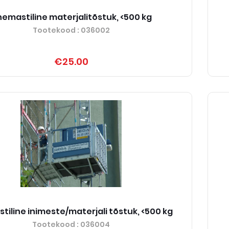
emastiline materjalitõstuk, <500 kg
Tootekood
: 036002
€25.00
iline inimeste/materjali tõstuk, <500 kg
Tootekood
: 036004