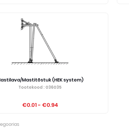
astilava/Mastitõstuk (HEK system)
Tootekood
: 036035
€0.01
-
€0.94
egoorias