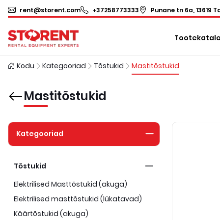
rent@storent.com
+37258773333
Punane tn 6a, 13619 Ta
Tootekatal
Kodu
Kategooriad
Tõstukid
Mastitõstukid
Mastitõstukid
Kategooriad
Tõstukid
Elektrilised Masttõstukid (akuga)
Elektrilised masttõstukid (lükatavad)
Käärtõstukid (akuga)