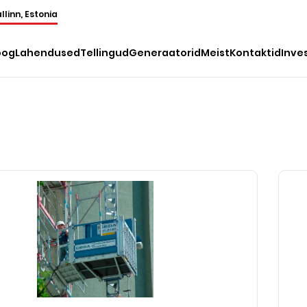
llinn, Estonia
oog
Lahendused
Tellingud
Generaatorid
Meist
Kontaktid
Inve