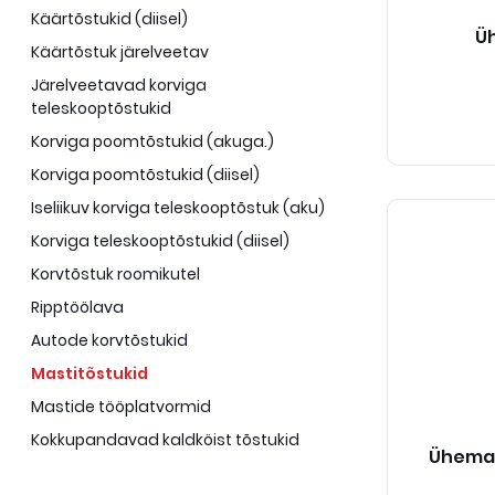
Käärtõstukid (diisel)
Üh
Käärtõstuk järelveetav
Järelveetavad korviga
teleskooptõstukid
Korviga poomtõstukid (akuga.)
Korviga poomtõstukid (diisel)
Iseliikuv korviga teleskooptõstuk (aku)
Korviga teleskooptõstukid (diisel)
Korvtõstuk roomikutel
Ripptöölava
Autode korvtõstukid
Mastitõstukid
Mastide tööplatvormid
Kokkupandavad kaldköist tõstukid
Ühemast