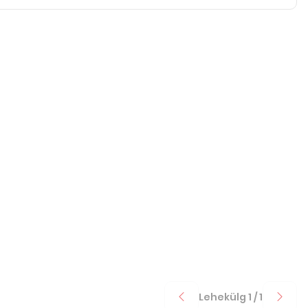
Lehekülg
1
/
1