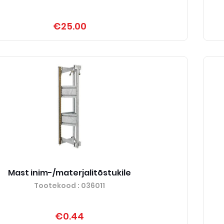
€25.00
Mast inim-/materjalitõstukile
Tootekood
: 036011
€0.44