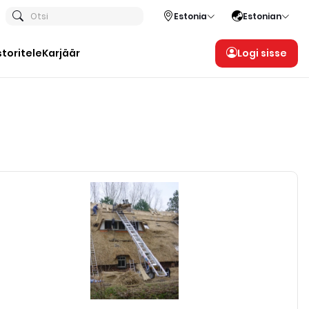
Otsi
Estonia
Estonian
storitele
Karjäär
Logi sisse