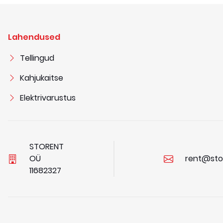
Lahendused
Tellingud
Kahjukaitse
Elektrivarustus
STORENT
OÜ
rent@sto
1
1
6
8
2
3
2
7