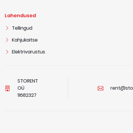
Lahendused
Tellingud
Kahjukaitse
Elektrivarustus
STORENT
OÜ
rent@sto
1
1
6
8
2
3
2
7