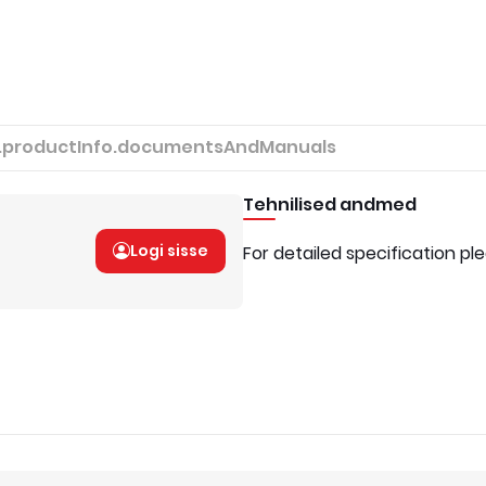
.productInfo.documentsAndManuals
Tehnilised andmed
Logi sisse
For detailed specification pl