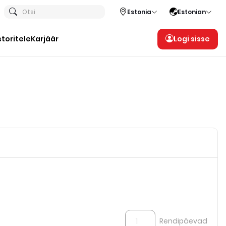
Otsi
Estonia
Estonian
storitele
Karjäär
Logi sisse
Rendipäevad