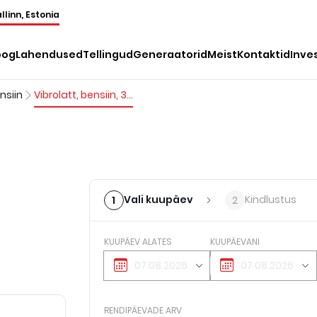
llinn, Estonia
oog
Lahendused
Tellingud
Generaatorid
Meist
Kontaktid
Inve
nsiin
Vibrolatt, bensiin, 3m
Vali kuupäev
Kindlustus
1
2
KUUPÄEV ALATES
KUUPÄEVANI
RENDIPÄEVADE ARV