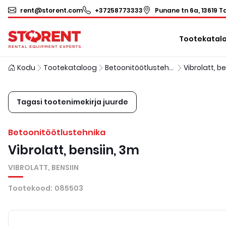
rent@storent.com
+37258773333
Punane tn 6a, 13619 Ta
Tootekatal
Kodu
Tootekataloog
Betoonitöötlustehnika
Vibrolatt, be
Tagasi tootenimekirja juurde
Betoonitöötlustehnika
Vibrolatt, bensiin, 3m
VIBROLATT, BENSIIN
Tootekood
:
085503