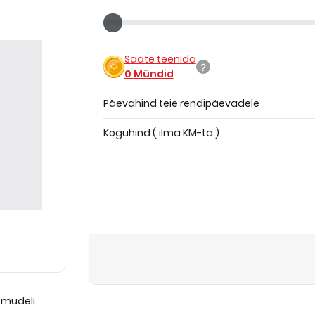
Saate teenida
0
Mündid
Päevahind teie rendipäevadele
Koguhind
(
ilma KM-ta
)
 mudeli