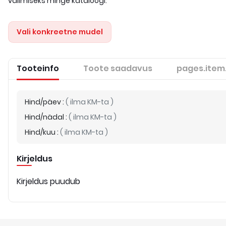
valimiseks minge kataloogi.
Vali konkreetne mudel
Tooteinfo
Toote saadavus
pages.item
Hind/päev
:
(
ilma KM-ta
)
Hind/nädal
:
(
ilma KM-ta
)
Hind/kuu
:
(
ilma KM-ta
)
Kirjeldus
Kirjeldus puudub