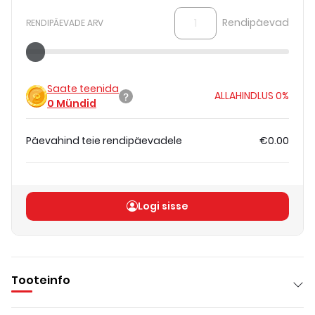
Rendipäevad
RENDIPÄEVADE ARV
Saate teenida
ALLAHINDLUS
0%
0
Mündid
Päevahind teie rendipäevadele
€0.00
Koguhind
(
ilma KM-ta
)
€0.00
Logi sisse
Tooteinfo