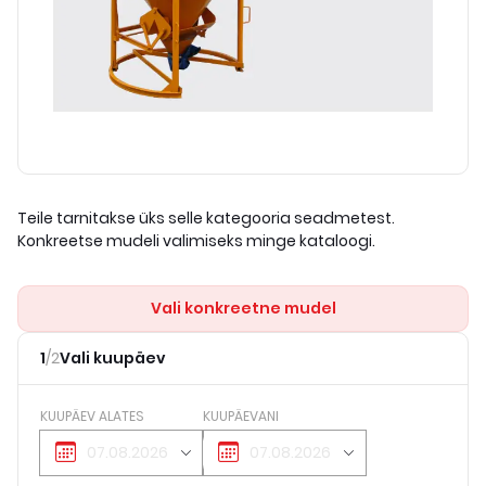
Teile tarnitakse üks selle kategooria seadmetest.
Konkreetse mudeli valimiseks minge kataloogi.
Vali konkreetne mudel
1
/
2
Vali kuupäev
KUUPÄEV ALATES
KUUPÄEVANI