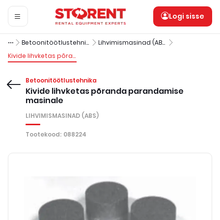
Logi sisse
Betoonitöötlustehnika
Lihvimismasinad (ABS)
Kivide lihvketas põranda parandamise masinale
Betoonitöötlustehnika
Kivide lihvketas põranda parandamise
masinale
LIHVIMISMASINAD (ABS)
Tootekood
:
088224