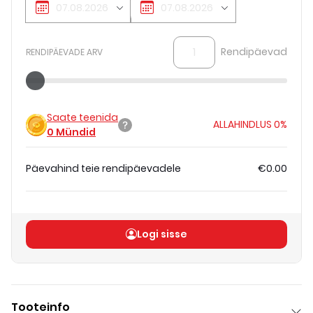
Rendipäevad
RENDIPÄEVADE ARV
Saate teenida
ALLAHINDLUS
0%
0
Mündid
Päevahind teie rendipäevadele
€0.00
Koguhind
(
ilma KM-ta
)
€0.00
Logi sisse
Tooteinfo