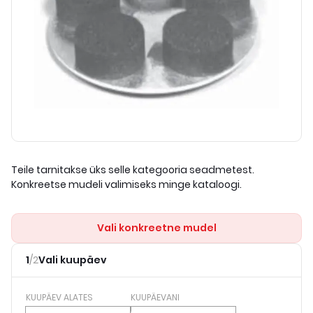
Teile tarnitakse üks selle kategooria seadmetest.
Konkreetse mudeli valimiseks minge kataloogi.
Vali konkreetne mudel
1
/
2
Vali kuupäev
KUUPÄEV ALATES
KUUPÄEVANI