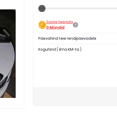
Saate teenida
0
Mündid
Päevahind teie rendipäevadele
Koguhind
(
ilma KM-ta
)