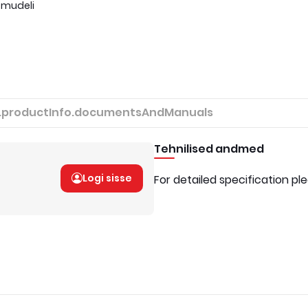
 mudeli
.productInfo.documentsAndManuals
Tehnilised andmed
Logi sisse
For detailed specification pl