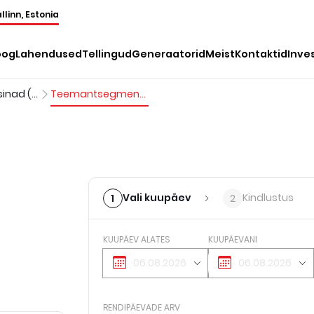
llinn, Estonia
oog
Lahendused
Tellingud
Generaatorid
Meist
Kontaktid
Inve
Lihvimismasinad (ABS)
Teemantsegmentidega ketas põrandaparandusmasinale
Vali kuupäev
Kindlustus
1
2
KUUPÄEV ALATES
KUUPÄEVANI
RENDIPÄEVADE ARV