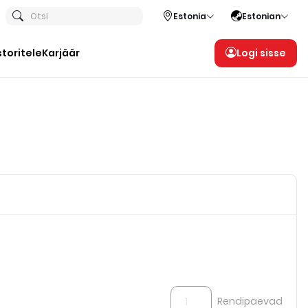
Otsi
Estonia
Estonian
storitele
Karjäär
Logi sisse
Rendipäevad