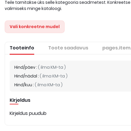
Teile tarnitakse üks selle kategooria seadmetest. Konkreetse
valimiseks minge kataloogi.
Vali konkreetne mudel
Tooteinfo
Toote saadavus
pages.item
Hind/päev
:
(
ilma KM-ta
)
Hind/nädal
:
(
ilma KM-ta
)
Hind/kuu
:
(
ilma KM-ta
)
Kirjeldus
Kirjeldus puudub