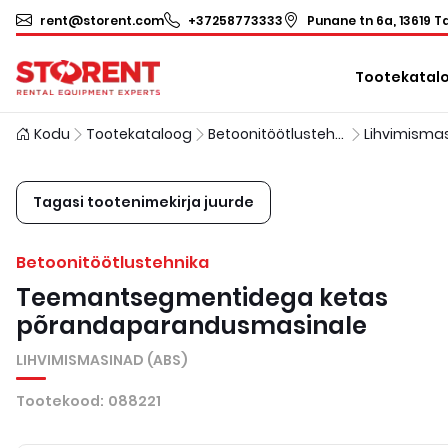
rent@storent.com
+37258773333
Punane tn 6a, 13619 Ta
Tootekatal
Kodu
Tootekataloog
Betoonitöötlustehnika
Tagasi tootenimekirja juurde
Betoonitöötlustehnika
Teemantsegmentidega ketas
põrandaparandusmasinale
LIHVIMISMASINAD (ABS)
Tootekood
:
088221