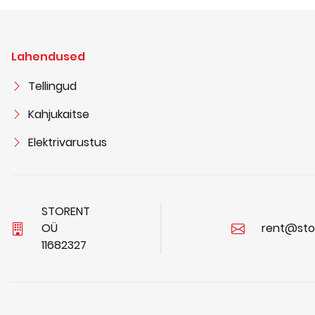
Lahendused
Tellingud
Kahjukaitse
Elektrivarustus
STORENT
OÜ
rent@sto
1
1
6
8
2
3
2
7