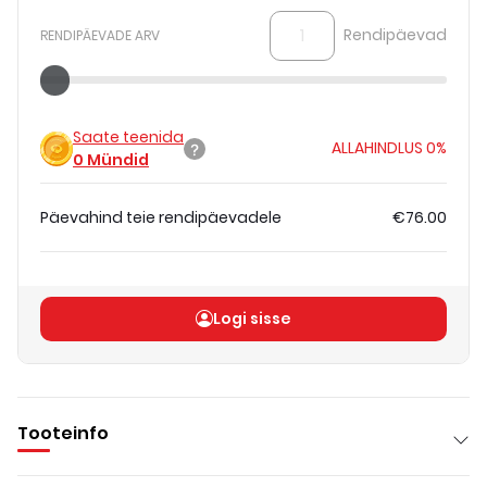
Rendipäevad
RENDIPÄEVADE ARV
Saate teenida
ALLAHINDLUS
0%
0
Mündid
Päevahind teie rendipäevadele
€76.00
Koguhind
(
ilma KM-ta
)
€76.00
Logi sisse
Tooteinfo