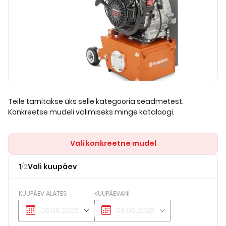
Teile tarnitakse üks selle kategooria seadmetest.
Konkreetse mudeli valimiseks minge kataloogi.
Vali konkreetne mudel
1
/
2
Vali kuupäev
KUUPÄEV ALATES
KUUPÄEVANI