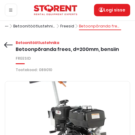
Logi sisse
Betoonitöötlustehnika
Freesid
Betoonpõranda frees, d=200mm, bensiin
Betoonitöötlustehnika
Betoonpõranda frees, d=200mm, bensiin
FREESID
Tootekood
:
089010