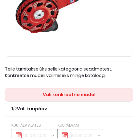
Teile tarnitakse üks selle kategooria seadmetest.
Konkreetse mudeli valimiseks minge kataloogi.
Vali konkreetne mudel
1
/
2
Vali kuupäev
KUUPÄEV ALATES
KUUPÄEVANI