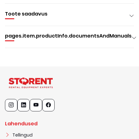
Toote saadavus
pages.item.productInfo.documentsAndManuals
Lahendused
Tellingud