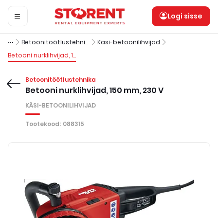
Logi sisse
Betoonitöötlustehnika
Käsi-betoonilihvijad
Betooni nurklihvijad, 150 mm, 230 V
Betoonitöötlustehnika
Betooni nurklihvijad, 150 mm, 230 V
KÄSI-BETOONILIHVIJAD
Tootekood
:
088315