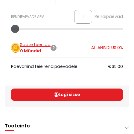
Rendipäevad
RENDIPÄEVADE ARV
Saate teenida
ALLAHINDLUS
0%
0
Mündid
Päevahind teie rendipäevadele
€35.00
Koguhind
(
ilma KM-ta
)
€35.00
Logi sisse
Tooteinfo