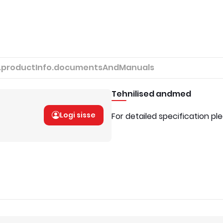
.productInfo.documentsAndManuals
Tehnilised andmed
Logi sisse
For detailed specification pl