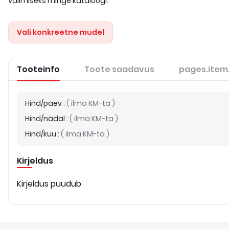
valimiseks minge kataloogi.
Vali konkreetne mudel
Tooteinfo
Toote saadavus
pages.item
Hind/päev
:
(
ilma KM-ta
)
Hind/nädal
:
(
ilma KM-ta
)
Hind/kuu
:
(
ilma KM-ta
)
Kirjeldus
Kirjeldus puudub