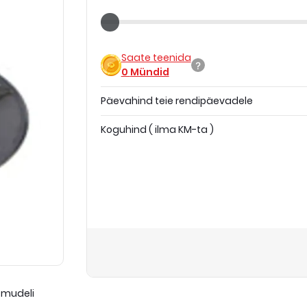
Saate teenida
0
Mündid
Päevahind teie rendipäevadele
Koguhind
(
ilma KM-ta
)
 mudeli