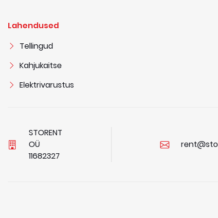
Lahendused
Tellingud
Kahjukaitse
Elektrivarustus
STORENT
OÜ
rent@sto
1
1
6
8
2
3
2
7