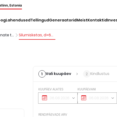
llinn, Estonia
oog
Lahendused
Tellingud
Generaatorid
Meist
Kontaktid
Inve
Silumismasinate tarvikud
Silumisketas, d=600mm
Vali kuupäev
Kindlustus
1
2
KUUPÄEV ALATES
KUUPÄEVANI
RENDIPÄEVADE ARV