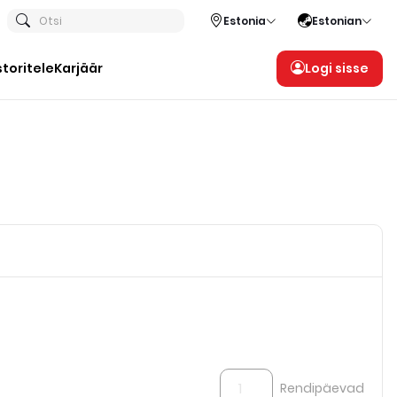
Otsi
Estonia
Estonian
storitele
Karjäär
Logi sisse
Rendipäevad