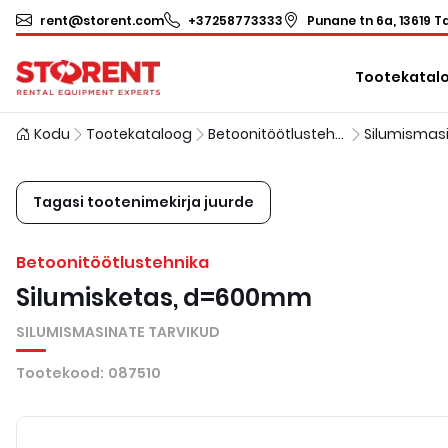
rent@storent.com
+37258773333
Punane tn 6a, 13619 Ta
Tootekatal
Kodu
Tootekataloog
Betoonitöötlustehnika
Tagasi tootenimekirja juurde
Betoonitöötlustehnika
Silumisketas, d=600mm
SILUMISMASINATE TARVIKUD
Tootekood
:
087510