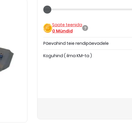
Saate teenida
0
Mündid
Päevahind teie rendipäevadele
Koguhind
(
ilma KM-ta
)