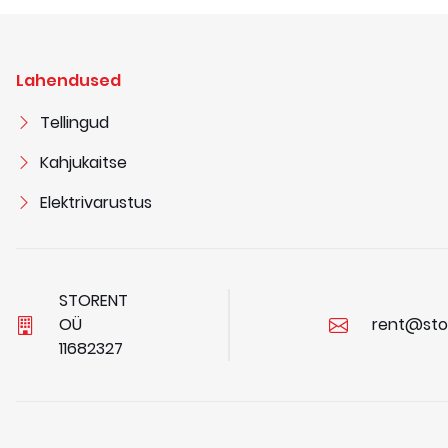
Lahendused
Tellingud
Kahjukaitse
Elektrivarustus
STORENT
OÜ
rent@sto
1
1
6
8
2
3
2
7