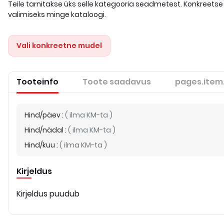
Teile tarnitakse üks selle kategooria seadmetest. Konkreetse
valimiseks minge kataloogi.
Vali konkreetne mudel
Tooteinfo
Toote saadavus
pages.item
Hind/päev
:
(
ilma KM-ta
)
Hind/nädal
:
(
ilma KM-ta
)
Hind/kuu
:
(
ilma KM-ta
)
Kirjeldus
Kirjeldus puudub