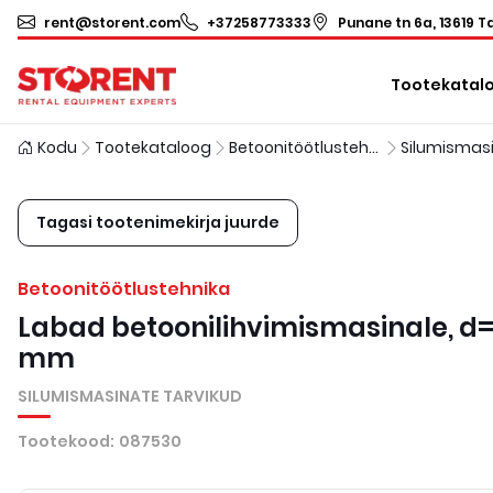
rent@storent.com
+37258773333
Punane tn 6a, 13619 Ta
Tootekatal
Kodu
Tootekataloog
Betoonitöötlustehnika
Tagasi tootenimekirja juurde
Betoonitöötlustehnika
Labad betoonilihvimismasinale, d
mm
SILUMISMASINATE TARVIKUD
Tootekood
:
087530