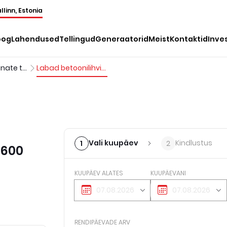
llinn, Estonia
oog
Lahendused
Tellingud
Generaatorid
Meist
Kontaktid
Inve
Silumismasinate tarvikud
Labad betoonilihvimismasinale, d=600 mm
Vali kuupäev
Kindlustus
1
2
=600
KUUPÄEV ALATES
KUUPÄEVANI
RENDIPÄEVADE ARV