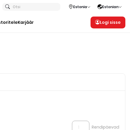
Otsi
Estonia
Estonian
storitele
Karjäär
Logi sisse
Rendipäevad