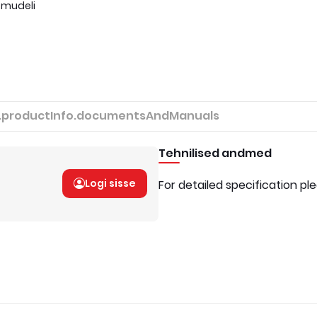
 mudeli
.productInfo.documentsAndManuals
Tehnilised andmed
Logi sisse
For detailed specification pl