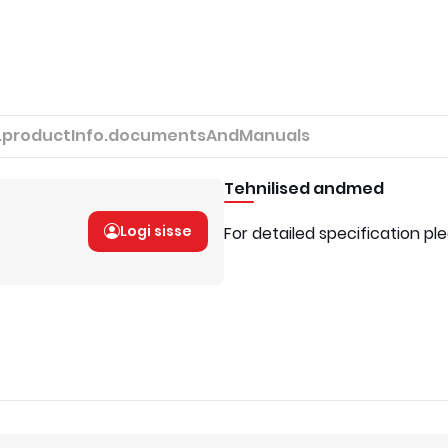
.productInfo.documentsAndManuals
Tehnilised andmed
Logi sisse
For detailed specification pl