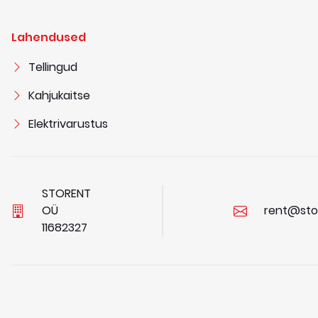
Lahendused
Tellingud
Kahjukaitse
Elektrivarustus
STORENT
OÜ
rent@sto
1
1
6
8
2
3
2
7