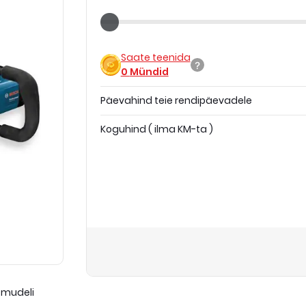
Saate teenida
0
Mündid
Päevahind teie rendipäevadele
Koguhind
(
ilma KM-ta
)
 mudeli