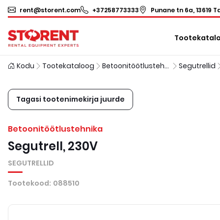
rent@storent.com
+37258773333
Punane tn 6a, 13619 Ta
Tootekatal
Kodu
Tootekataloog
Betoonitöötlustehnika
Segutrellid
Tagasi tootenimekirja juurde
Betoonitöötlustehnika
Segutrell, 230V
SEGUTRELLID
Tootekood
:
088510