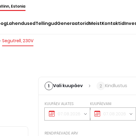
llinn, Estonia
oog
Lahendused
Tellingud
Generaatorid
Meist
Kontaktid
Inve
Segutrell, 230V
Vali kuupäev
Kindlustus
1
2
KUUPÄEV ALATES
KUUPÄEVANI
RENDIPÄEVADE ARV