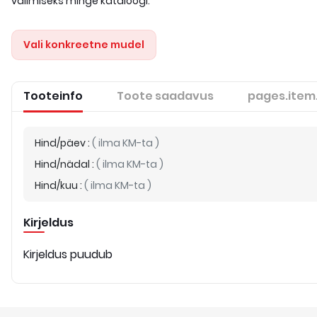
valimiseks minge kataloogi.
Vali konkreetne mudel
Tooteinfo
Toote saadavus
pages.item
Hind/päev
:
(
ilma KM-ta
)
Hind/nädal
:
(
ilma KM-ta
)
Hind/kuu
:
(
ilma KM-ta
)
Kirjeldus
Kirjeldus puudub