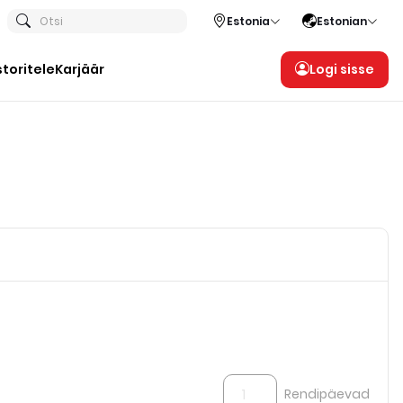
Otsi
Estonia
Estonian
storitele
Karjäär
Logi sisse
Rendipäevad