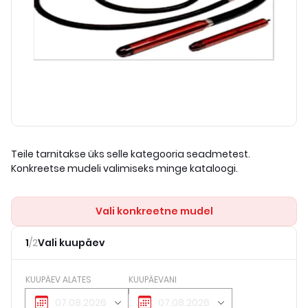
Teile tarnitakse üks selle kategooria seadmetest.
Konkreetse mudeli valimiseks minge kataloogi.
Vali konkreetne mudel
1
/
2
Vali kuupäev
KUUPÄEV ALATES
KUUPÄEVANI