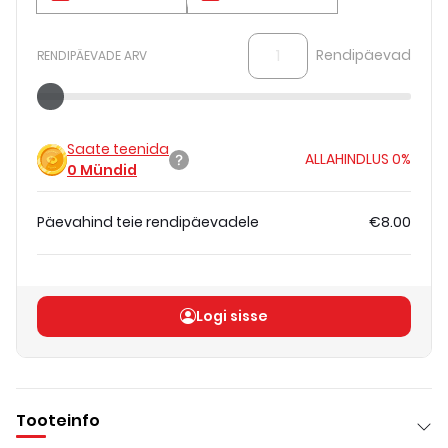
Rendipäevad
RENDIPÄEVADE ARV
Saate teenida
ALLAHINDLUS
0%
0
Mündid
Päevahind teie rendipäevadele
€8.00
Koguhind
(
ilma KM-ta
)
€8.00
Logi sisse
Tooteinfo