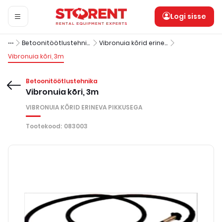
Logi sisse
Betoonitöötlustehnika
Vibronuia kõrid erineva pikkusega
Vibronuia kõri, 3m
Betoonitöötlustehnika
Vibronuia kõri, 3m
VIBRONUIA KÕRID ERINEVA PIKKUSEGA
Tootekood
:
083003