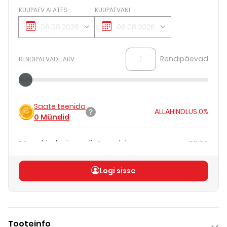
KUUPÄEV ALATES
KUUPÄEVANI
Rendipäevad
RENDIPÄEVADE ARV
Saate teenida
ALLAHINDLUS
0%
0
Mündid
Päevahind teie rendipäevadele
€11.00
Koguhind
(
ilma KM-ta
)
€11.00
Logi sisse
Tooteinfo