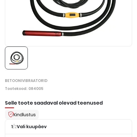
BETOONIVIBRAATORID
Tootekood
:
084005
Selle toote saadaval olevad teenused
Kindlustus
1
/
2
Vali kuupäev