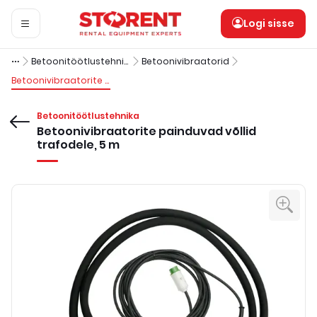
Logi sisse
Betoonitöötlustehnika
Betoonivibraatorid
Betoonivibraatorite painduvad võllid trafodele, 5 m
Betoonitöötlustehnika
Betoonivibraatorite painduvad võllid
trafodele, 5 m