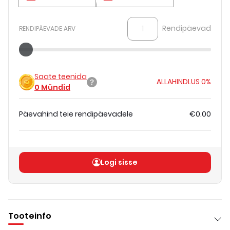
Rendipäevad
RENDIPÄEVADE ARV
Saate teenida
ALLAHINDLUS
0%
0
Mündid
Päevahind teie rendipäevadele
€0.00
Koguhind
(
ilma KM-ta
)
€0.00
Logi sisse
Tooteinfo