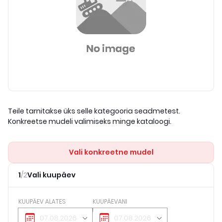
Teile tarnitakse üks selle kategooria seadmetest.
Konkreetse mudeli valimiseks minge kataloogi.
Vali konkreetne mudel
1
/
2
Vali kuupäev
KUUPÄEV ALATES
KUUPÄEVANI