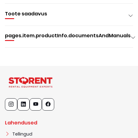
Toote saadavus
pages.item.productInfo.documentsAndManuals
Lahendused
Tellingud