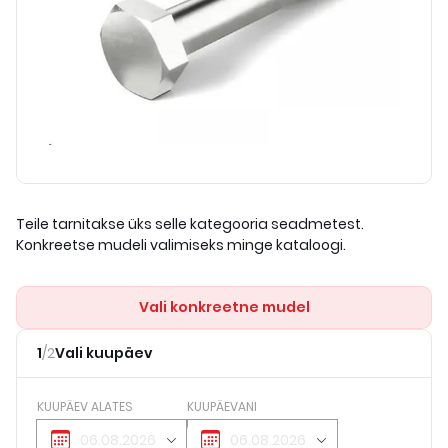
Teile tarnitakse üks selle kategooria seadmetest.
Konkreetse mudeli valimiseks minge kataloogi.
Vali konkreetne mudel
1
/
2
Vali kuupäev
KUUPÄEV ALATES
KUUPÄEVANI