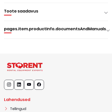
Toote saadavus
pages.item.productInfo.documentsAndManuals
Lahendused
Tellingud