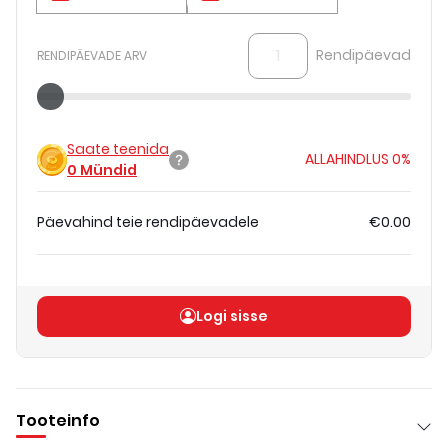
Rendipäevad
RENDIPÄEVADE ARV
Saate teenida
ALLAHINDLUS
0%
0
Mündid
Päevahind teie rendipäevadele
€0.00
Koguhind
(
ilma KM-ta
)
€0.00
Logi sisse
Tooteinfo