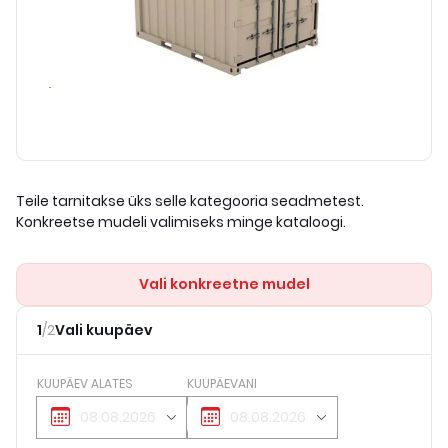
Teile tarnitakse üks selle kategooria seadmetest.
Konkreetse mudeli valimiseks minge kataloogi.
Vali konkreetne mudel
1
/
2
Vali kuupäev
KUUPÄEV ALATES
KUUPÄEVANI