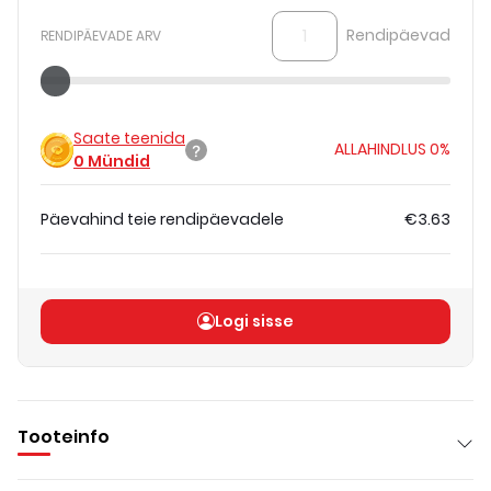
Rendipäevad
RENDIPÄEVADE ARV
Saate teenida
ALLAHINDLUS
0%
0
Mündid
Päevahind teie rendipäevadele
€3.63
Koguhind
(
ilma KM-ta
)
€3.63
Logi sisse
Tooteinfo