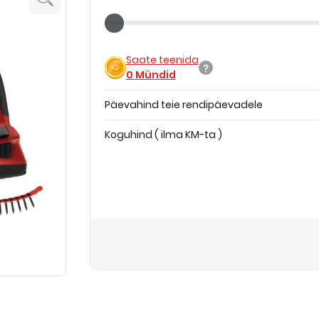
Saate teenida
0
Mündid
Päevahind teie rendipäevadele
Koguhind
(
ilma KM-ta
)