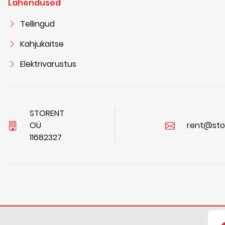
Lahendused
Tellingud
Kahjukaitse
Elektrivarustus
STORENT
OÜ
rent@sto
1
1
6
8
2
3
2
7