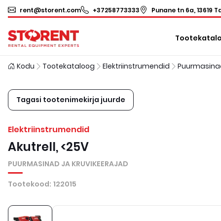
rent@storent.com
+37258773333
Punane tn 6a, 13619 Ta
Tootekatal
Kodu
Tootekataloog
Elektriinstrumendid
Tagasi tootenimekirja juurde
Elektriinstrumendid
Akutrell, <25V
PUURMASINAD JA KRUVIKEERAJAD
Tootekood
:
122015