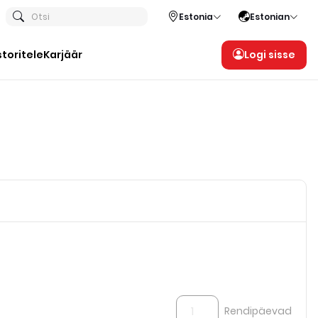
Otsi
Estonia
Estonian
storitele
Karjäär
Logi sisse
Rendipäevad