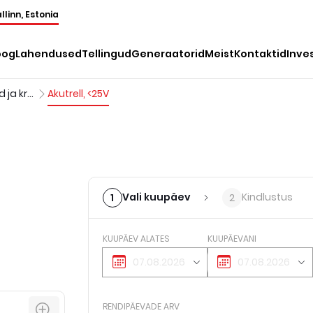
llinn, Estonia
oog
Lahendused
Tellingud
Generaatorid
Meist
Kontaktid
Inve
Puurmasinad ja kruvikeerajad
Akutrell, <25V
Vali kuupäev
Kindlustus
1
2
KUUPÄEV ALATES
KUUPÄEVANI
RENDIPÄEVADE ARV