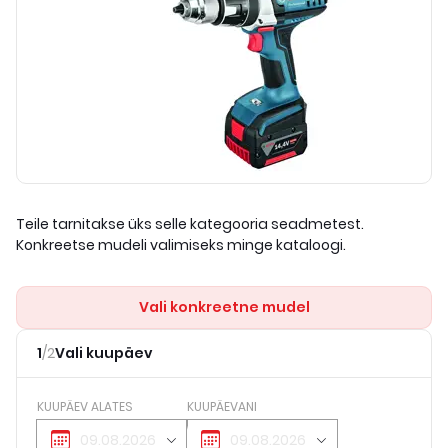
Teile tarnitakse üks selle kategooria seadmetest.
Konkreetse mudeli valimiseks minge kataloogi.
Vali konkreetne mudel
1
/
2
Vali kuupäev
KUUPÄEV ALATES
KUUPÄEVANI