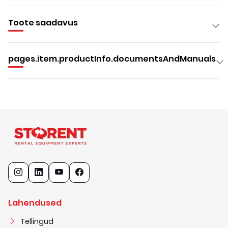
Toote saadavus
pages.item.productInfo.documentsAndManuals
Lahendused
Tellingud