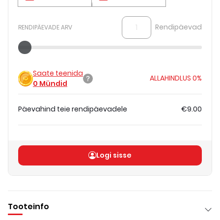
Rendipäevad
RENDIPÄEVADE ARV
Saate teenida
ALLAHINDLUS
0%
0
Mündid
Päevahind teie rendipäevadele
€9.00
Koguhind
(
ilma KM-ta
)
€9.00
Logi sisse
Tooteinfo