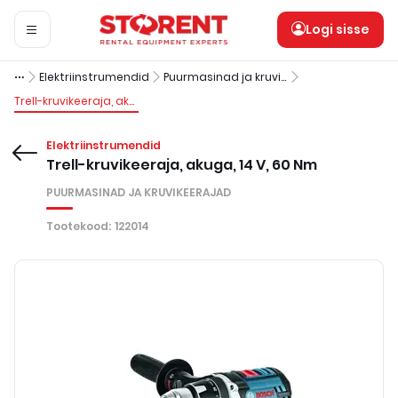
Logi sisse
Elektriinstrumendid
Puurmasinad ja kruvikeerajad
Trell-kruvikeeraja, akuga, 14 V, 60 Nm
Elektriinstrumendid
Trell-kruvikeeraja, akuga, 14 V, 60 Nm
PUURMASINAD JA KRUVIKEERAJAD
Tootekood
:
122014