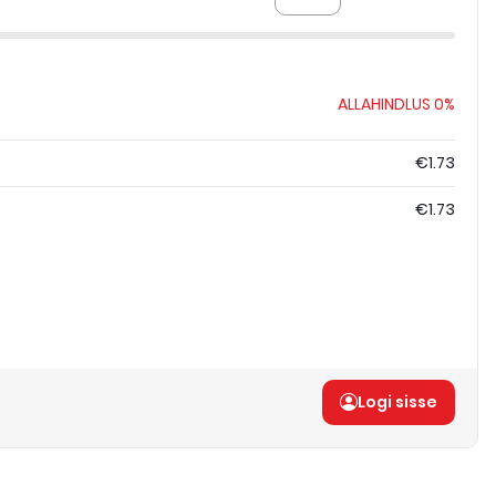
ALLAHINDLUS
0%
€1.73
€1.73
Logi sisse