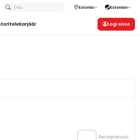
Otsi
Estonia
Estonian
storitele
Karjäär
Logi sisse
Rendipäevad