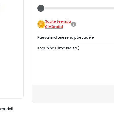
Saate teenida
0
Mündid
Päevahind teie rendipäevadele
Koguhind
(
ilma KM-ta
)
 mudeli