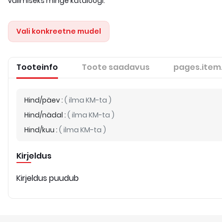
valimiseks minge kataloogi.
Vali konkreetne mudel
Tooteinfo
Toote saadavus
pages.item
Hind/päev
:
(
ilma KM-ta
)
Hind/nädal
:
(
ilma KM-ta
)
Hind/kuu
:
(
ilma KM-ta
)
Kirjeldus
Kirjeldus puudub