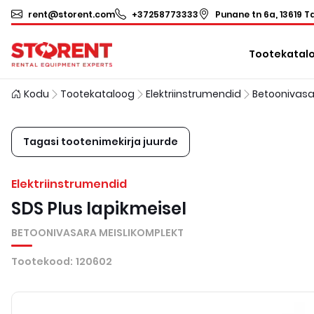
rent@storent.com
+37258773333
Punane tn 6a, 13619 Ta
Tootekatal
Kodu
Tootekataloog
Elektriinstrumendid
Tagasi tootenimekirja juurde
Elektriinstrumendid
SDS Plus lapikmeisel
BETOONIVASARA MEISLIKOMPLEKT
Tootekood
:
120602