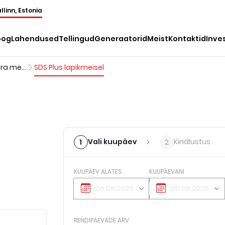
llinn, Estonia
oog
Lahendused
Tellingud
Generaatorid
Meist
Kontaktid
Inve
Betoonivasara meislikomplekt
SDS Plus lapikmeisel
Vali kuupäev
Kindlustus
1
2
KUUPÄEV ALATES
KUUPÄEVANI
RENDIPÄEVADE ARV