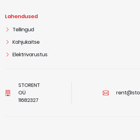
Lahendused
Tellingud
Kahjukaitse
Elektrivarustus
STORENT
OÜ
rent@sto
1
1
6
8
2
3
2
7