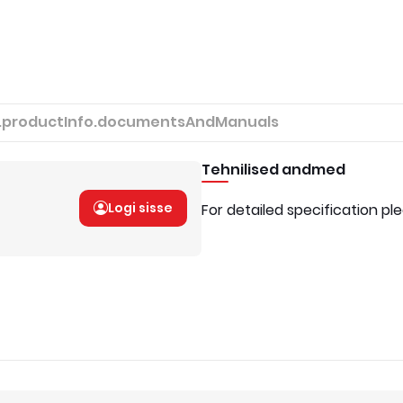
.productInfo.documentsAndManuals
Tehnilised andmed
Logi sisse
For detailed specification pl