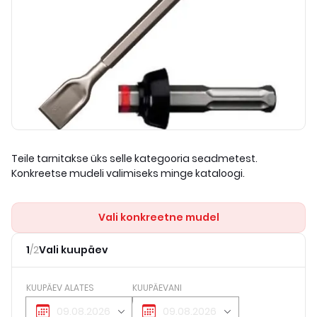
Teile tarnitakse üks selle kategooria seadmetest.
Konkreetse mudeli valimiseks minge kataloogi.
Vali konkreetne mudel
1
/
2
Vali kuupäev
KUUPÄEV ALATES
KUUPÄEVANI