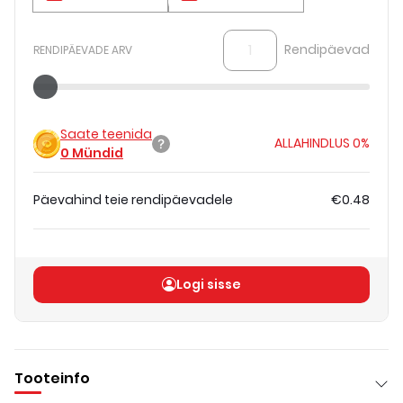
Rendipäevad
RENDIPÄEVADE ARV
Saate teenida
ALLAHINDLUS
0%
0
Mündid
Päevahind teie rendipäevadele
€0.48
Koguhind
(
ilma KM-ta
)
€0.48
Logi sisse
Tooteinfo