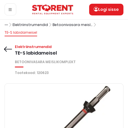
Logi sisse
Elektriinstrumendid
Betoonivasara meislikomplekt
TE-S labidameisel
Elektriinstrumendid
TE-S labidameisel
BETOONIVASARA MEISLIKOMPLEKT
Tootekood
:
120623