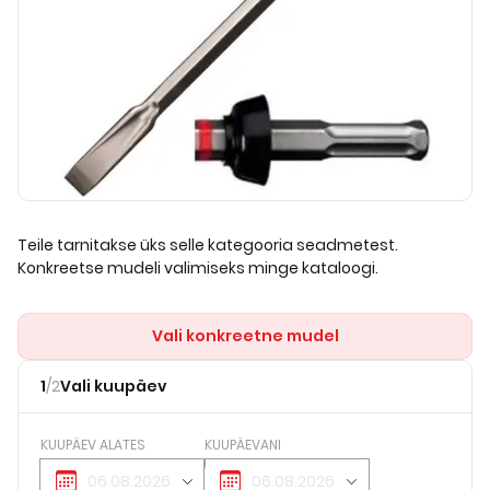
Teile tarnitakse üks selle kategooria seadmetest.
Konkreetse mudeli valimiseks minge kataloogi.
Vali konkreetne mudel
1
/
2
Vali kuupäev
KUUPÄEV ALATES
KUUPÄEVANI