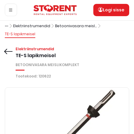
Logi sisse
Elektriinstrumendid
Betoonivasara meislikomplekt
TE-S lapikmeisel
Elektriinstrumendid
TE-S lapikmeisel
BETOONIVASARA MEISLIKOMPLEKT
Tootekood
:
120622