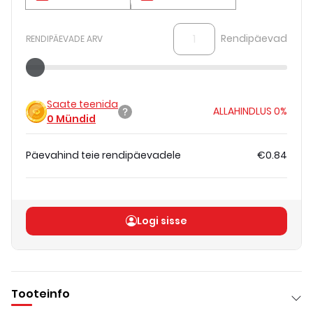
Rendipäevad
RENDIPÄEVADE ARV
Saate teenida
ALLAHINDLUS
0%
0
Mündid
Päevahind teie rendipäevadele
€0.84
Koguhind
(
ilma KM-ta
)
€0.84
Logi sisse
Tooteinfo