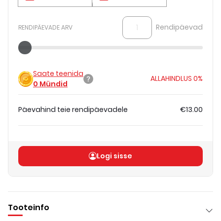
Rendipäevad
RENDIPÄEVADE ARV
Saate teenida
ALLAHINDLUS
0%
0
Mündid
Päevahind teie rendipäevadele
€13.00
Koguhind
(
ilma KM-ta
)
€13.00
Logi sisse
Tooteinfo