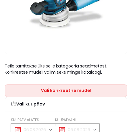
Teile tarnitakse üks selle kategooria seadmetest.
Konkreetse mudeli valimiseks minge kataloogi.
Vali konkreetne mudel
1
/
2
Vali kuupäev
KUUPÄEV ALATES
KUUPÄEVANI