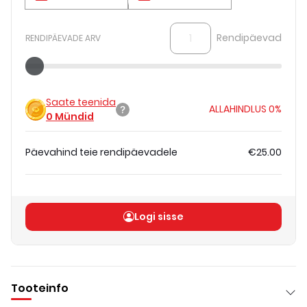
Rendipäevad
RENDIPÄEVADE ARV
Saate teenida
ALLAHINDLUS
0%
0
Mündid
Päevahind teie rendipäevadele
€25.00
Koguhind
(
ilma KM-ta
)
€25.00
Logi sisse
Tooteinfo