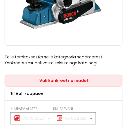
Teile tarnitakse üks selle kategooria seadmetest.
Konkreetse mudeli valimiseks minge kataloogi.
Vali konkreetne mudel
1
/
2
Vali kuupäev
KUUPÄEV ALATES
KUUPÄEVANI