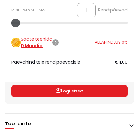
Rendipäevad
RENDIPÄEVADE ARV
Saate teenida
ALLAHINDLUS
0%
0
Mündid
Päevahind teie rendipäevadele
€11.00
Koguhind
(
ilma KM-ta
)
€11.00
Logi sisse
Tooteinfo