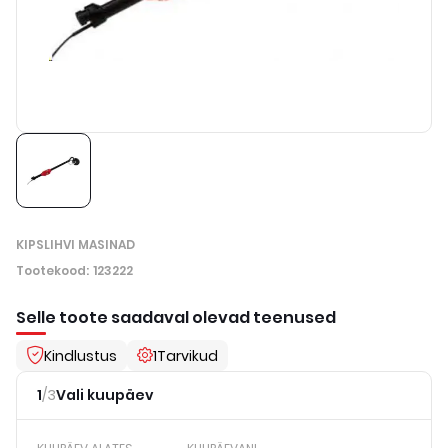
KIPSLIHVI MASINAD
Tootekood
:
123222
Selle toote saadaval olevad teenused
Kindlustus
1
Tarvikud
1
/
3
Vali kuupäev