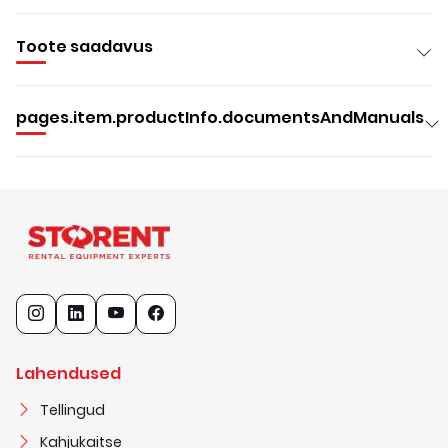
Toote saadavus
pages.item.productInfo.documentsAndManuals
Lahendused
Tellingud
Kahjukaitse