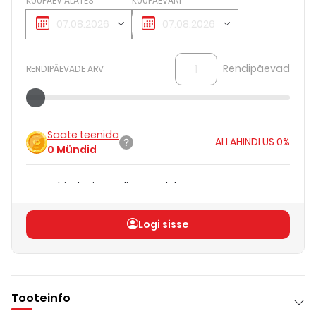
KUUPÄEV ALATES
KUUPÄEVANI
Rendipäevad
RENDIPÄEVADE ARV
Saate teenida
ALLAHINDLUS
0%
0
Mündid
Päevahind teie rendipäevadele
€11.00
Koguhind
(
ilma KM-ta
)
€11.00
Logi sisse
Tooteinfo