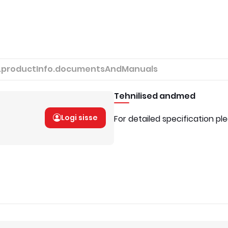
.productInfo.documentsAndManuals
Tehnilised andmed
Logi sisse
For detailed specification pl