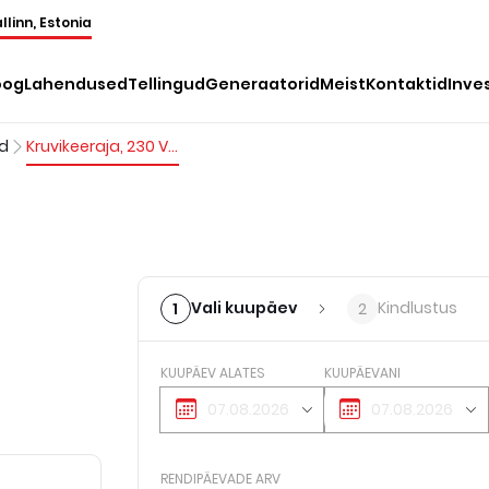
llinn, Estonia
oog
Lahendused
Tellingud
Generaatorid
Meist
Kontaktid
Inve
ad
Kruvikeeraja, 230 V, 1/4", 10 Nm
Vali kuupäev
Kindlustus
1
2
KUUPÄEV ALATES
KUUPÄEVANI
RENDIPÄEVADE ARV