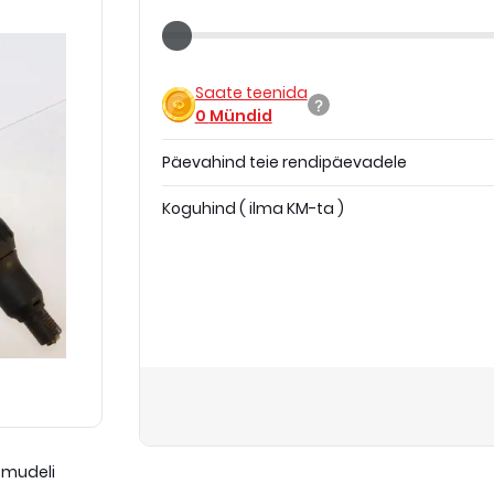
Saate teenida
0
Mündid
Päevahind teie rendipäevadele
Koguhind
(
ilma KM-ta
)
 mudeli