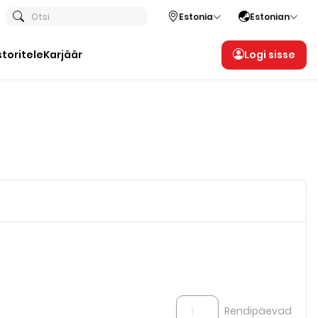
Otsi
Estonia
Estonian
storitele
Karjäär
Logi sisse
Rendipäevad