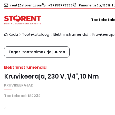
rent@storent.com
+37258773333
Punane tn 6a, 13619 Ta
Tootekatal
Kodu
Tootekataloog
Elektriinstrumendid
Kruvikeeraj
Tagasi tootenimekirja juurde
Elektriinstrumendid
Kruvikeeraja, 230 V, 1/4", 10 Nm
KRUVIKEERAJAD
Tootekood
:
122232