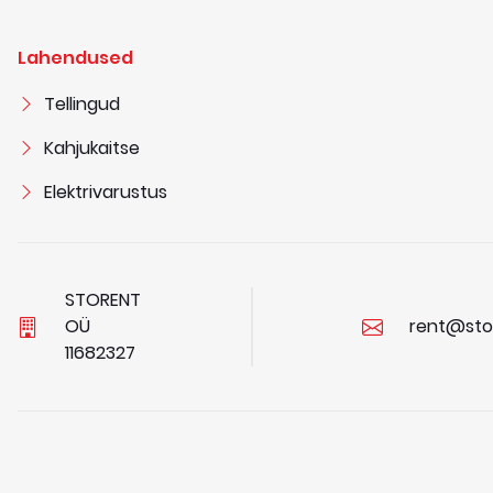
Lahendused
Tellingud
Kahjukaitse
Elektrivarustus
STORENT
OÜ
rent@sto
1
1
6
8
2
3
2
7