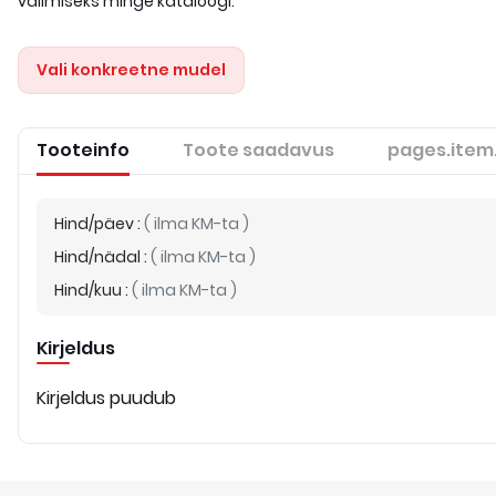
valimiseks minge kataloogi.
Vali konkreetne mudel
Tooteinfo
Toote saadavus
pages.item
Hind/päev
:
(
ilma KM-ta
)
Hind/nädal
:
(
ilma KM-ta
)
Hind/kuu
:
(
ilma KM-ta
)
Kirjeldus
Kirjeldus puudub