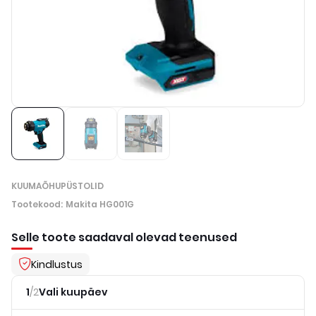
KUUMAÕHUPÜSTOLID
Tootekood
:
Makita HG001G
Selle toote saadaval olevad teenused
Kindlustus
1
/
2
Vali kuupäev