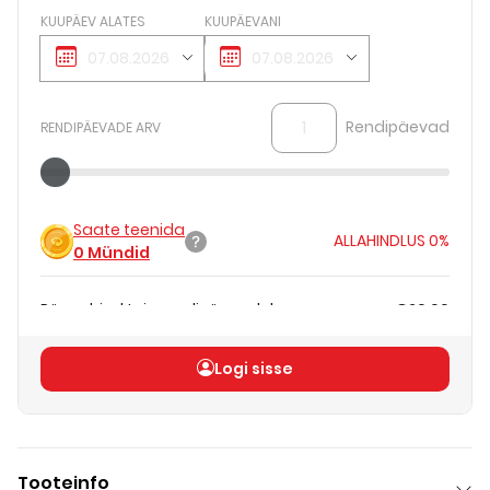
KUUPÄEV ALATES
KUUPÄEVANI
Rendipäevad
RENDIPÄEVADE ARV
Saate teenida
ALLAHINDLUS
0%
0
Mündid
Päevahind teie rendipäevadele
€20.00
Koguhind
(
ilma KM-ta
)
€20.00
Logi sisse
Tooteinfo