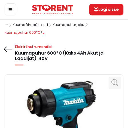
Logi sisse
Kuumaõhupüstolid
Kuumapuhur, aku
Kuumapuhur 600*C (Kaks 4Ah Akut ja Laadijat), 40V
Elektriinstrumendid
Kuumapuhur 600*C (Kaks 4Ah Akut ja
Laadijat), 40V