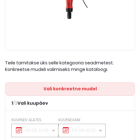
Teile tarnitakse üks selle kategooria seadmetest.
Konkreetse mudeli valimiseks minge kataloogi.
Vali konkreetne mudel
1
/
3
Vali kuupäev
KUUPÄEV ALATES
KUUPÄEVANI