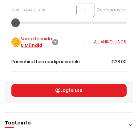
Rendipäevad
RENDIPÄEVADE ARV
Saate teenida
ALLAHINDLUS
0%
0
Mündid
Päevahind teie rendipäevadele
€28.00
Koguhind
(
ilma KM-ta
)
€28.00
Logi sisse
Tooteinfo