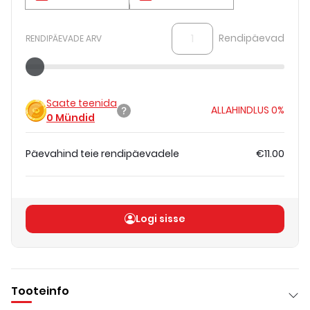
Rendipäevad
RENDIPÄEVADE ARV
Saate teenida
ALLAHINDLUS
0%
0
Mündid
Päevahind teie rendipäevadele
€11.00
Koguhind
(
ilma KM-ta
)
€11.00
Logi sisse
Tooteinfo