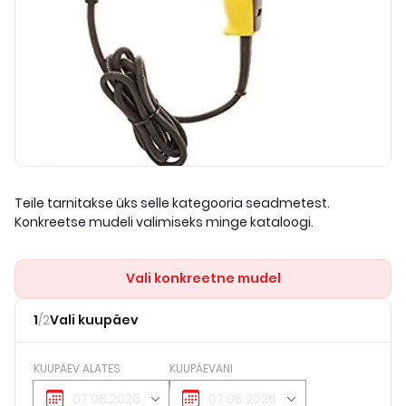
Teile tarnitakse üks selle kategooria seadmetest.
Konkreetse mudeli valimiseks minge kataloogi.
Vali konkreetne mudel
1
/
2
Vali kuupäev
KUUPÄEV ALATES
KUUPÄEVANI