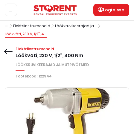
Logi sisse
Elektriinstrumendid
Löökkruvikeerajad ja mutrivõtmed
Löökvõti, 230 V, 1/2", 400 Nm
Elektriinstrumendid
Löökvõti, 230 V, 1/2", 400 Nm
LÖÖKKRUVIKEERAJAD JA MUTRIVÕTMED
Tootekood
:
122944