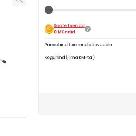
Saate teenida
0
Mündid
Päevahind teie rendipäevadele
Koguhind
(
ilma KM-ta
)