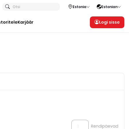
Otsi
Estonia
Estonian
storitele
Karjäär
Logi sisse
Rendipäevad