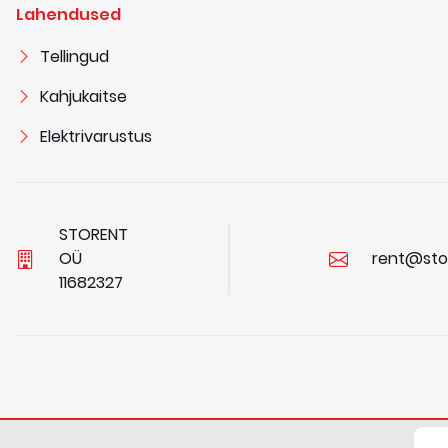
Lahendused
Tellingud
Kahjukaitse
Elektrivarustus
STORENT
OÜ
rent@sto
1
1
6
8
2
3
2
7