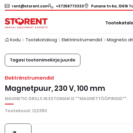
rent@storent.com
+37258773333
Punane tn 6a, 13619 Ta
Tootekatal
Kodu
Tootekataloog
Elektriinstrumendid
Tagasi tootenimekirja juurde
Elektriinstrumendid
Magnetpuur, 230 V, 100 mm
MAGNETIC DRILLS IN ESTONIAN IS **MAGNETTÖÖPINGID**.
Tootekood
:
122390