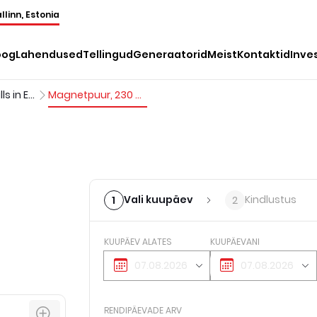
llinn, Estonia
oog
Lahendused
Tellingud
Generaatorid
Meist
Kontaktid
Inve
Magnetic drills in Estonian is **Magnettööpingid**.
Magnetpuur, 230 V, 100 mm
Vali kuupäev
Kindlustus
1
2
KUUPÄEV ALATES
KUUPÄEVANI
RENDIPÄEVADE ARV