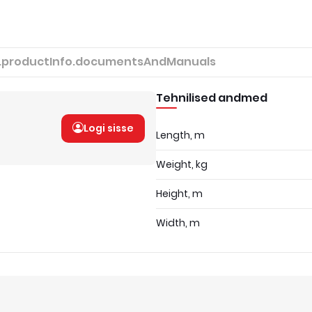
.productInfo.documentsAndManuals
Tehnilised andmed
Logi sisse
Length, m
Weight, kg
Height, m
Width, m